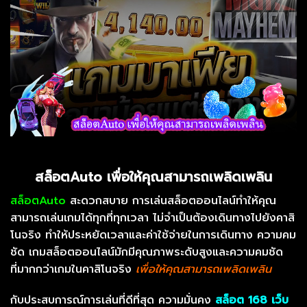
สล็อตAuto เพื่อให้คุณสามารถเพลิดเพลิน
สล็อตAuto
สะดวกสบาย การเล่นสล็อตออนไลน์ทำให้คุณ
สามารถเล่นเกมได้ทุกที่ทุกเวลา ไม่จำเป็นต้องเดินทางไปยังคาสิ
โนจริง ทำให้ประหยัดเวลาและค่าใช้จ่ายในการเดินทาง
ความคม
ชัด เกมสล็อตออนไลน์มักมีคุณภาพระดับสูงและความคมชัด
ที่มากกว่าเกมในคาสิโนจริง
เพื่อให้คุณสามารถเพลิดเพลิน
กับประสบการณ์การเล่นที่ดีที่สุด
ความมั่นคง
สล็อต 168 เว็บ