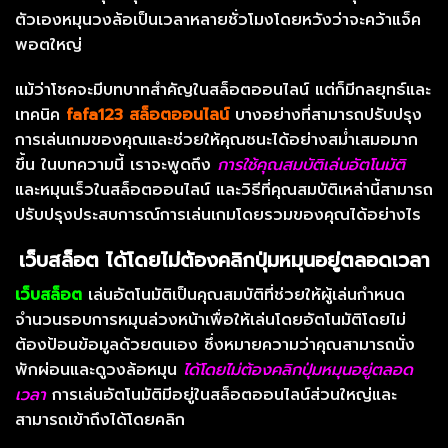
ตัวเองหมุนวงล้อเป็นเวลาหลายชั่วโมงโดยหวังว่าจะคว้าแจ็ค
พอตใหญ่
แม้ว่าโชคจะมีบทบาทสำคัญในสล็อตออนไลน์ แต่ก็มีกลยุทธ์และ
เทคนิค
fafa123 สล็อตออนไลน์
บางอย่างที่สามารถปรับปรุง
การเล่นเกมของคุณและช่วยให้คุณชนะได้อย่างสม่ำเสมอมาก
ขึ้น ในบทความนี้ เราจะพูดถึง
การใช้คุณสมบัติเล่นอัตโนมัติ
และหมุนเร็วในสล็อตออนไลน์ และวิธีที่คุณสมบัติเหล่านี้สามารถ
ปรับปรุงประสบการณ์การเล่นเกมโดยรวมของคุณได้อย่างไร
เว็บสล็อต ได้โดยไม่ต้องคลิกปุ่มหมุนอยู่ตลอดเวลา
เว็บสล็อต
เล่นอัตโนมัติเป็นคุณสมบัติที่ช่วยให้ผู้เล่นกำหนด
จำนวนรอบการหมุนล่วงหน้าเพื่อให้เล่นโดยอัตโนมัติโดยไม่
ต้องป้อนข้อมูลด้วยตนเอง ซึ่งหมายความว่าคุณสามารถนั่ง
พักผ่อนและดูวงล้อหมุน
ได้โดยไม่ต้องคลิกปุ่มหมุนอยู่ตลอด
เวลา
การเล่นอัตโนมัติมีอยู่ในสล็อตออนไลน์ส่วนใหญ่และ
สามารถเข้าถึงได้โดยคลิก