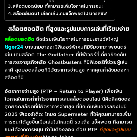
สล็อตยอดนิยม ที่สามารถเพิ่มโอกาสในการชนะ
สล็อตอันดับ1 เลือกเล่นเกมแจ็คพอตโปรเกรสซีฟ
สล็อตยอดฮิต ที่สูงและรูปแบบการเล่นที่เรียบง่าย
สล็อตยอดฮิต
ซึ่งช่วยเพิ่มโอกาสในการชนะรางวัลใหญ่
tiger24
บางเกมอาจจะมีฟีเจอร์พิเศษที่มีธีมจากภาพยนตร์
เช่น เกมสล็อต The Godfather ที่มีฟีเจอร์ที่เกี่ยวข้องกับ
การเจรจาธุรกิจหรือ Ghostbusters ที่มีฟีเจอร์ที่ช่วยผู้เล่น
ล่าผี
สุดยอดสล็อตที่มีอัตราการจ่ายสูง
หากคุณกำลังมองหา
สล็อตที่มี
อัตราการจ่ายสูง (RTP – Return to Player) เพื่อเพิ่ม
โอกาสในการทำกำไรจากการเล่นสล็อตออนไลน์ นี่คือลิสต์ของ
สุดยอดสล็อตที่มีอัตราการจ่ายสูง ที่นักเดิมพันควรลองในปี
2025
ฟีเจอร์เด็ด: โหมด Supermeter ที่ให้คุณสามารถเพิ่ม
การชนะได้สูงขึ้นเมื่อเล่นในโหมดนี้ รวมถึง แจ็คพอต ที่สามารถ
ชนะได้จากการหมุน
ทำไมต้องลอง ด้วย RTP
ที่สูงและรูปแบบ