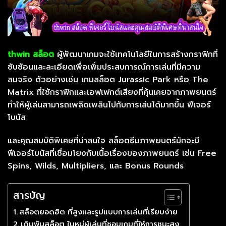
thwin สล็อต
ผู้พัฒนาเกมจะใช้เทคโนโลยีในการสร้างกราฟิกที่
ซับซ้อนและละเอียดเพื่อเพิ่มประสบการณ์การเล่นที่มีความ
สมจริง
ตัวอย่างเช่น เกมสล็อต Jurassic Park หรือ The
Matrix ที่ใช้กราฟิกและเอฟเฟกต์เสียงที่คุ้นเคยจากภาพยนตร์
ทำให้ผู้เล่นสามารถเพลิดเพลินไปกับการเล่นได้มากขึ้น
ฟีเจอร์
โบนัส
และคุณสมบัติพิเศษที่น่าสนใจ
สล็อตธีมภาพยนตร์มักจะมี
ฟีเจอร์โบนัสที่เชื่อมโยงกับเนื้อเรื่องของภาพยนตร์ เช่น Free
Spins, Wilds, Multipliers, และ Bonus Rounds
สารบัญ
สล็อตยอดฮิต ที่สูงและรูปแบบการเล่นที่เรียบง่าย
เดิมพันสล็อต ในหมู่ผู้เล่นที่ชอบเกมที่ให้การชนะสูง