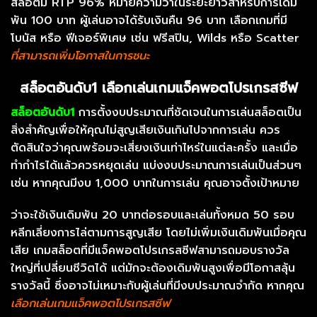
สล็อตมี RTP 96% หมายความว่าในระยะยาวสำหรับการเดิม
พัน 100 บาท ผู้เล่นอาจได้รับเงินคืน 96 บาท
เลือกเกมที่มี
โบนัส หรือ ฟีเจอร์พิเศษ เช่น ฟรีสปิน, Wilds หรือ Scatter
ที่สามารถเพิ่มโอกาสในการชนะ
สล็อตอันดับ1 เลือกเล่นเกมแจ็คพอตโปรเกรสซีฟ
สล็อตอันดับ1
การตั้งงบประมาณที่ชัดเจนในการเล่นสล็อตเป็น
สิ่งสำคัญเพื่อให้คุณไม่สูญเสียเงินเกินไปจากการเล่น ควร
ตัดสินใจว่าคุณพร้อมจะเสี่ยงเงินเท่าไหร่ในแต่ละครั้ง และเมื่อ
ทำกำไรได้แล้วควรหยุดเล่น
แบ่งงบประมาณการเล่นเป็นส่วนๆ
เช่น หากคุณมีงบ 1,000 บาทในการเล่น คุณอาจตั้งเป้าหมาย
ว่าจะใช้เงินเดิมพัน 20 บาทต่อรอบและเล่นทั้งหมด 50 รอบ
หลีกเลี่ยงการไล่ตามการสูญเสีย โดยไม่เพิ่มเงินเดิมพันเมื่อคุณ
เสีย
เกมสล็อตที่มีแจ็คพอตโปรเกรสซีฟสามารถมอบรางวัล
ใหญ่ที่เปลี่ยนชีวิตได้ แต่มักจะต้องเดิมพันสูงเพื่อมีโอกาสลุ้น
รางวัลนี้ ซึ่งอาจไม่เหมาะกับผู้เล่นที่มีงบประมาณจำกัด
หากคุณ
เลือกเล่นเกมแจ็คพอตโปรเกรสซีฟ