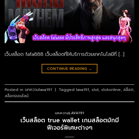
เว็บสล็อต fafa888 เว็บสล็อตที่ให้บริการด้วยเทคโนโลยีที่ […]
CONTINUE READING
→
Posted in
บทความlava191
|
Tagged
lava191
,
slot
,
slotonline
,
สล็อต
,
สล็อตออนไลน์
บทความLAVA191
เว็บสล็อต true wallet เกมสล็อตมักมี
ฟีเจอร์พิเศษต่างๆ