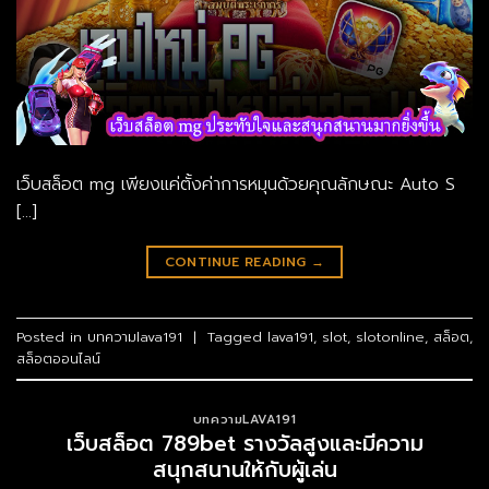
เว็บสล็อต mg เพียงแค่ตั้งค่าการหมุนด้วยคุณลักษณะ Auto S
[…]
CONTINUE READING
→
Posted in
บทความlava191
|
Tagged
lava191
,
slot
,
slotonline
,
สล็อต
,
สล็อตออนไลน์
บทความLAVA191
เว็บสล็อต 789bet รางวัลสูงและมีความ
สนุกสนานให้กับผู้เล่น