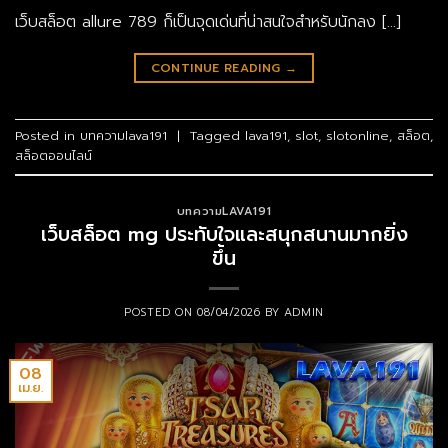
เว็บสล็อต allure 789 ก็เป็นจุดเด่นที่น่าสนใจสำหรับนักลง […]
CONTINUE READING
→
Posted in
บทความlava191
|
Tagged
lava191
,
slot
,
slotonline
,
สล็อต
,
สล็อตออนไลน์
บทความLAVA191
เว็บสล็อต mg ประทับใจและสนุกสนานมากยิ่ง
ขึ้น
POSTED ON
08/04/2026
BY
ADMIN
08
เม.ย.