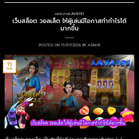
บทความLAVA191
เว็บสล็อต วอลเล็ต ให้ผู้เล่นมีโอกาสทำกำไรได้
มากขึ้น
POSTED ON
15/07/2026
BY
ADMIN
15
ก.ค.