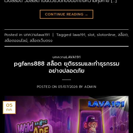
เว็บสล็อต วอลเล็ต เป็นตัวชี้วัดที่บ่งบอกถึงความคุ้มค่าข […]
CONTINUE READING
→
Posted in
บทความlava191
|
Tagged
lava191
,
slot
,
slotonline
,
สล็อต
,
สล็อตออนไลน์
,
สล็อตเว็บตรง
บทความLAVA191
pgfans888 สล็อต ยุติธรรมและทำธุรกรรม
อย่างปลอดภัย
POSTED ON
05/07/2026
BY
ADMIN
05
ก.ค.