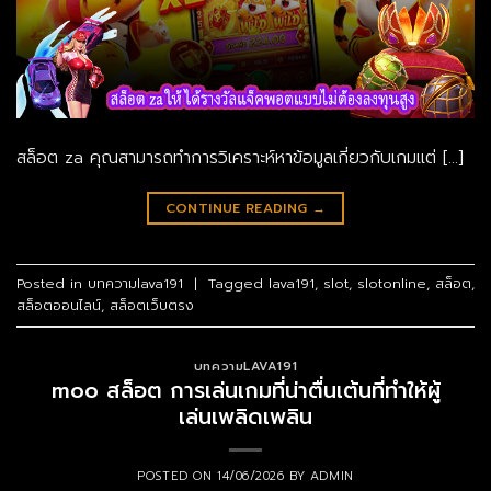
สล็อต za คุณสามารถทำการวิเคราะห์หาข้อมูลเกี่ยวกับเกมแต่ […]
CONTINUE READING
→
Posted in
บทความlava191
|
Tagged
lava191
,
slot
,
slotonline
,
สล็อต
,
สล็อตออนไลน์
,
สล็อตเว็บตรง
บทความLAVA191
moo สล็อต การเล่นเกมที่น่าตื่นเต้นที่ทำให้ผู้
เล่นเพลิดเพลิน
POSTED ON
14/06/2026
BY
ADMIN