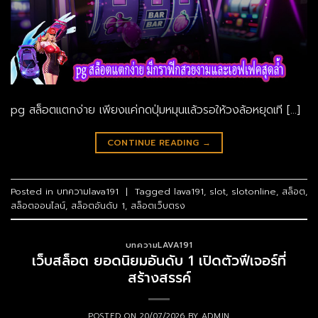
pg สล็อตแตกง่าย เพียงแค่กดปุ่มหมุนแล้วรอให้วงล้อหยุดเที […]
CONTINUE READING
→
Posted in
บทความlava191
|
Tagged
lava191
,
slot
,
slotonline
,
สล็อต
,
สล็อตออนไลน์
,
สล็อตอันดับ 1
,
สล็อตเว็บตรง
บทความLAVA191
เว็บสล็อต ยอดนิยมอันดับ 1 เปิดตัวฟีเจอร์ที่
สร้างสรรค์
POSTED ON
20/07/2026
BY
ADMIN