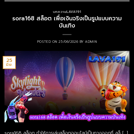
บทความLAVA191
sora168 สล็อต เพื่อเงินจริงเป็นรูปแบบความ
บันเทิง
POSTED ON
25/06/2026
BY
ADMIN
25
มิ.ย.
sora168 สล็อต ทำให้การเล่นสล็อตออนไลน์เป็นทางออกที่ สล็ […]