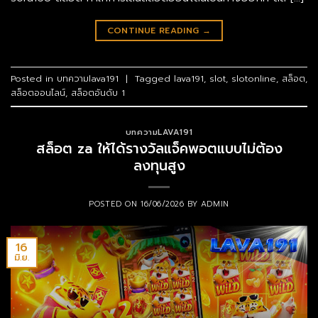
CONTINUE READING
→
Posted in
บทความlava191
|
Tagged
lava191
,
slot
,
slotonline
,
สล็อต
,
สล็อตออนไลน์
,
สล็อตอันดับ 1
บทความLAVA191
สล็อต za ให้ได้รางวัลแจ็คพอตแบบไม่ต้อง
ลงทุนสูง
POSTED ON
16/06/2026
BY
ADMIN
16
มิ.ย.