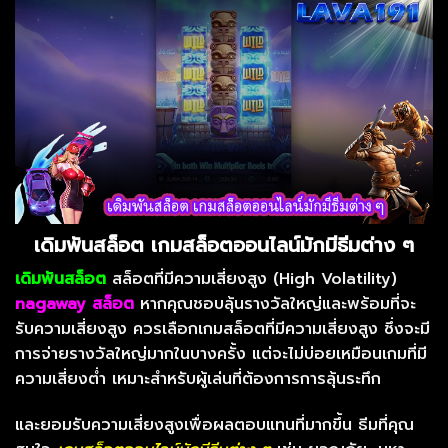
เดิมพันสล็อต เกมสล็อตออนไลน์มักมีธีมต่าง ๆ
เดิมพันสล็อต
สล็อตที่มีความเสี่ยงสูง (High Volatility)
nagaway สล็อต
หากคุณชอบลุ้นรางวัลใหญ่และพร้อมที่จะ
รับความเสี่ยงสูง ควรเลือกเกมสล็อตที่มีความเสี่ยงสูง ซึ่งจะมี
การจ่ายรางวัลใหญ่มากในบางครั้ง แต่จะไม่บ่อยเหมือนเกมที่มี
ความเสี่ยงต่ำ เหมาะสำหรับผู้เล่นที่ต้องการการลุ้นระทึก
และยอมรับความเสี่ยงสูงเพื่อผลตอบแทนที่มากขึ้น
ธีมที่คุณ