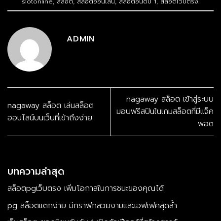
slotonline
,
สล็อต
,
สล็อตออนไลน์
,
สล็อตอันดับ 1
,
สล็อตเว็บตรง
.
ADMIN
nagaway สล็อต เข้าสู่ระบบ
nagaway สล็อต เล่นสล็อต
มอบฟรีสปินในเกมสล็อตที่มีแจ็ค
ออนไลน์บนเว็บที่เข้าถึงง่าย
พอต
บทความล่าสุด
สล็อตpgเว็บตรง เพิ่มโอกาสในการชนะของคุณได้
pg สล็อตแตกง่าย มีกราฟิกสวยงามและเอฟเฟคสุดล้ำ