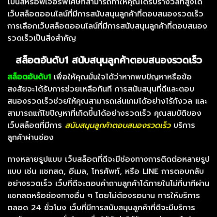
โบนัสหรือฟีเจอร์พิเศษที่สามารถทำให้คุณได้รับรางวัลที่สูงได้
เว็บสล็อตออนไลน์ที่มีการสนับสนุนลูกค้าที่ตอบสนองรวดเร็ว
การเลือกเว็บสล็อตออนไลน์ที่มีการสนับสนุนลูกค้าที่ตอบสนอง
รวดเร็วเป็นสิ่งสำคัญ
สล็อตอันดับ1 สนับสนุนลูกค้าตอบสนองรวดเร็ว
สล็อตอันดับ1
เพื่อให้คุณมั่นใจได้ว่าหากพบปัญหาหรือข้อ
สงสัยจะได้รับการช่วยเหลือทันที การสนับสนุนที่ดีและตอบ
สนองรวดเร็วช่วยให้คุณสามารถเล่นเกมได้อย่างไร้กังวล และ
สามารถแก้ไขปัญหาที่เกิดขึ้นได้อย่างรวดเร็ว
คุณสมบัติของ
เว็บสล็อตที่มีการ
สนับสนุนลูกค้าตอบสนองรวดเร็
ว
บริการ
ลูกค้าผ่านช่อง
ทางหลายรูปแบบ เว็บสล็อตที่ดีจะมีช่องทางการติดต่อหลายรูป
แบบ เช่น แชทสด, อีเมล, โทรศัพท์, หรือ LINE
การตอบกลับ
อย่างรวดเร็ว เว็บที่ดีจะตอบคำถามลูกค้าได้ภายในไม่กี่นาทีผ่าน
แชทสดหรือช่องทางอื่น ๆ โดยไม่ต้องรอนาน
การให้บริการ
ตลอด 24 ชั่วโมง เว็บที่มีการสนับสนุนลูกค้าที่ดีจะมีบริการ