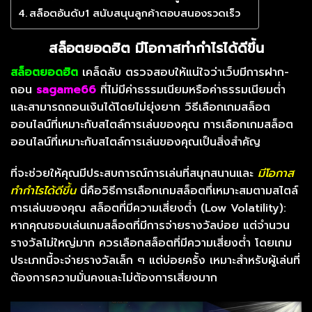
สล็อตอันดับ1 สนับสนุนลูกค้าตอบสนองรวดเร็ว
สล็อตยอดฮิต มีโอกาสทำกำไรได้ดีขึ้น
สล็อตยอดฮิต
เคล็ดลับ ตรวจสอบให้แน่ใจว่าเว็บมีการฝาก-
ถอน
sagame66
ที่ไม่มีค่าธรรมเนียมหรือค่าธรรมเนียมต่ำ
และสามารถถอนเงินได้โดยไม่ยุ่งยาก
วิธีเลือกเกมสล็อต
ออนไลน์ที่เหมาะกับสไตล์การเล่นของคุณ
การเลือกเกมสล็อต
ออนไลน์ที่เหมาะกับสไตล์การเล่นของคุณเป็นสิ่งสำคัญ
ที่จะช่วยให้คุณมีประสบการณ์การเล่นที่สนุกสนานและ
มีโอกาส
ทำกำไรได้ดีขึ้น
นี่คือวิธีการเลือกเกมสล็อตที่เหมาะสมตามสไตล์
การเล่นของคุณ
สล็อตที่มีความเสี่ยงต่ำ (Low Volatility):
หากคุณชอบเล่นเกมสล็อตที่มีการจ่ายรางวัลบ่อย แต่จำนวน
รางวัลไม่ใหญ่มาก ควรเลือกสล็อตที่มีความเสี่ยงต่ำ โดยเกม
ประเภทนี้จะจ่ายรางวัลเล็ก ๆ แต่บ่อยครั้ง เหมาะสำหรับผู้เล่นที่
ต้องการความมั่นคงและไม่ต้องการเสี่ยงมาก