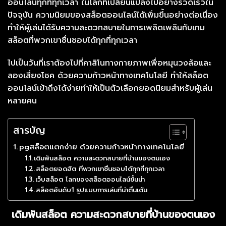
ออนไลน์ทุกที่ทุกเวลา ในโลกที่เปลี่ยนแปลงไปอย่างรวดเร็วใน
ปัจจุบัน ความนิยมของสล็อตออนไลน์ได้เพิ่มขึ้นอย่างต่อเนื่อง
ทำให้ผู้เล่นได้รับความสะดวกสบายในการเพลิดเพลินกับเกม
สล็อตที่พวกเขาชื่นชอบได้ทุกที่ทุกเวลา
ไปเป็นวันที่เราต้องไปที่คาสิโนทางกายภาพเพื่อหมุนวงล้อและ
ลองเสี่ยงโชค ด้วยความก้าวหน้าทางเทคโนโลยี ทำให้สล็อต
ออนไลน์เข้าถึงได้ง่ายทำให้เป็นตัวเลือกยอดนิยมสำหรับผู้เล่น
หลายคน
สารบัญ
pgสล็อตแตกง่าย ด้วยความก้าวหน้าทางเทคโนโลยี
เดิมพันสล็อต ความสะดวกสบายที่บ้านของตนเอง
สล็อตยอดฮิต ที่พวกเขาชื่นชอบได้ทุกที่ทุกเวลา
เว็บสล็อต โลกของสล็อตออนไลน์ชั้นนำ
สล็อตอันดับ1 รูปแบบการเล่นที่น่าตื่นเต้น
เดิมพันสล็อต ความสะดวกสบายที่บ้านของตนเอง