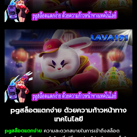
pgสล็อตแตกง่าย ด้วยความก้าวหน้าทาง
เทคโนโลยี
pgสล็อตแตกง่าย
ความสะดวกสบายในการเข้าถึงสล็อต