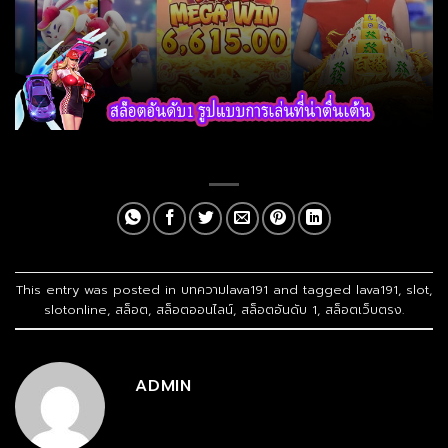
This entry was posted in
บทความlava191
and tagged
lava191
,
slot
,
slotonline
,
สล็อต
,
สล็อตออนไลน์
,
สล็อตอันดับ 1
,
สล็อตเว็บตรง
.
ADMIN