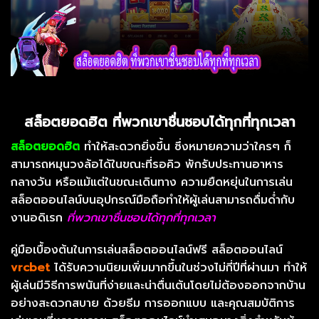
สล็อตยอดฮิต ที่พวกเขาชื่นชอบได้ทุกที่ทุกเวลา
สล็อตยอดฮิต
ทำให้สะดวกยิ่งขึ้น ซึ่งหมายความว่าใครๆ ก็
สามารถหมุนวงล้อได้ในขณะที่รอคิว พักรับประทานอาหาร
กลางวัน หรือแม้แต่ในขณะเดินทาง ความยืดหยุ่นในการเล่น
สล็อตออนไลน์บนอุปกรณ์มือถือทำให้ผู้เล่นสามารถดื่มด่ำกับ
งานอดิเรก
ที่พวกเขาชื่นชอบได้ทุกที่ทุกเวลา
คู่มือเบื้องต้นในการเล่นสล็อตออนไลน์ฟรี สล็อตออนไลน์
vrcbet
ได้รับความนิยมเพิ่มมากขึ้นในช่วงไม่กี่ปีที่ผ่านมา ทำให้
ผู้เล่นมีวิธีการพนันที่ง่ายและน่าตื่นเต้นโดยไม่ต้องออกจากบ้าน
อย่างสะดวกสบาย ด้วยธีม การออกแบบ และคุณสมบัติการ