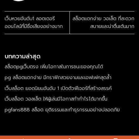
เว็บหวยอันดับ1 ลอตเตอรี
สล็อตแตกง่าย วอเล็ต ที่สะดวก
ออนไลน์ที่มีชื่อเสียงอย่างมาก
สบายและน่าตื่นเต้นมาก
บทความล่าสุด
สล็อตpgเว็บตรง เพิ่มโอกาสในการชนะของคุณได้
pg สล็อตแตกง่าย มีกราฟิกสวยงามและเอฟเฟคสุดล้ำ
เว็บสล็อต ยอดนิยมอันดับ 1 เปิดตัวฟีเจอร์ที่สร้างสรรค์
เว็บสล็อต วอลเล็ต ให้ผู้เล่นมีโอกาสทำกำไรได้มากขึ้น
pgfans888 สล็อต ยุติธรรมและทำธุรกรรมอย่างปลอดภัย