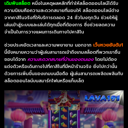
เดิมพันสล็อต
หนึ่งในเหตุผลหลักที่ทำให้สล็อตออนไลน์ได้รับ
ความนิยมคือความสะดวกสบายที่มอบให้ สล็อตออนไลน์ต่าง
จากคาสิโนจริงที่ให้บริการตลอด 24 ชั่วโมงทุกวัน ช่วยให้ผู้
เล่นเข้าสู่ระบบและเล่นได้ทุกเมื่อที่ต้องการ ซึ่งช่วยลดความ
จำเป็นในการวางแผนการเดินทางไปคาสิโน
ช่วยประหยัดเวลาและความพยายาม นอกจาก
เว็บหวยอันดับ1
นี้ยังหมายความว่าผู้เล่นสามารถเข้าถึงเกมสล็อตที่พวกเขาชื่น
ชอบได้จาก
ความสะดวกสบายที่บ้านของตนเอง
โดยไม่ต้อง
แต่งตัวหรือเดินทางไปที่คาสิโนที่มีหน้าร้านจริง ยิ่งไปกว่านั้น
ด้วยการเพิ่มขึ้นของเกมบนมือถือ ผู้เล่นสามารถเพลิดเพลินกับ
สล็อตออนไลน์บนสมาร์ทโฟนหรือแท็บเล็ต