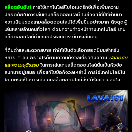
สล็อตอันดับ1
การใช้เทคโนโลยีไบโอเมตริกซ์เพื่อเพิ่มความ
ปลอดภัยในการเล่นเกมสล็อตออนไลน์
ในช่วงไม่กี่ปีที่ผ่านมา
ความนิยมของเกมสล็อตออนไลน์ได้เพิ่มขึ้นอย่างมาก ดึงดูดผู้
เล่นหลายล้านคนทั่วโลก ด้วยความก้าวหน้าทางเทคโนโลยี เกม
สล็อตออนไลน์นำเสนอประสบการณ์การเล่นเกม
ที่ดื่มด่ำและสะดวกสบาย ทำให้เป็นตัวเลือกยอดนิยมสำหรับ
หลาย ๆ คน อย่างไรก็ตามความกังวลเกี่ยวกับความ
ปลอดภัย
และความยุติธรรม
ในการเล่นเกมสล็อตออนไลน์นั้นเป็นหัวข้อ
สนทนาอยู่เสมอ
เพื่อแก้ไขข้อกังวลเหล่านี้ การใช้เทคโนโลยีไบ
โอเมตริกซ์ในการเล่นเกมสล็อตออนไลน์จึงได้รับความสนใจ