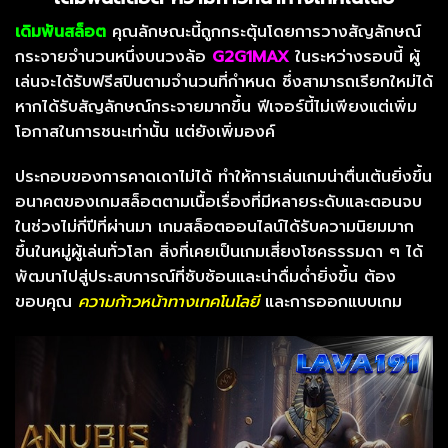
เดิมพันสล็อต
คุณลักษณะนี้ถูกกระตุ้นโดยการวางสัญลักษณ์
กระจายจำนวนหนึ่งบนวงล้อ
G2G1MAX
ในระหว่างรอบนี้ ผู้
เล่นจะได้รับฟรีสปินตามจำนวนที่กำหนด ซึ่งสามารถเรียกใหม่ได้
หากได้รับสัญลักษณ์กระจายมากขึ้น ฟีเจอร์นี้ไม่เพียงแต่เพิ่ม
โอกาสในการชนะเท่านั้น แต่ยังเพิ่มองค์
ประกอบของการคาดเดาไม่ได้ ทำให้การเล่นเกมน่าตื่นเต้นยิ่งขึ้น
อนาคตของเกมสล็อตตามเนื้อเรื่องที่มีหลายระดับและตอนจบ
ในช่วงไม่กี่ปีที่ผ่านมา เกมสล็อตออนไลน์ได้รับความนิยมมาก
ขึ้นในหมู่ผู้เล่นทั่วโลก สิ่งที่เคยเป็นเกมเสี่ยงโชคธรรมดา ๆ ได้
พัฒนาไปสู่ประสบการณ์ที่ซับซ้อนและน่าดื่มด่ำยิ่งขึ้น ต้อง
ขอบคุณ
ความก้าวหน้าทางเทคโนโลยี
และการออกแบบเกม