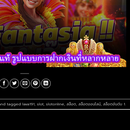
nd tagged
lava191
,
slot
,
slotonline
,
สล็อต
,
สล็อตออนไลน์
,
สล็อตอันดับ 1
.