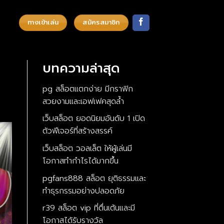
ทางเข้าเล่น
สมัครสมาชิก
บทความล่าสุด
pg สล็อตแตกง่าย มีกราฟิก
สวยงามและเอฟเฟคสุดล้ำ
เว็บสล็อต ยอดนิยมอันดับ 1 เปิด
ตัวฟีเจอร์ที่สร้างสรรค์
เว็บสล็อต วอลเล็ต ให้ผู้เล่นมี
โอกาสทำกำไรได้มากขึ้น
pgfans888 สล็อต ยุติธรรมและ
ทำธุรกรรมอย่างปลอดภัย
r39 สล็อต vip ที่ตื่นเต้นและมี
โอกาสได้รับรางวัล