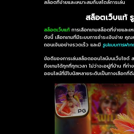
สล็อตที่ง่ายและเหมาะสมกับสไตล์การเล่น
สล็อตเว็บแท้ 
สล็อตเว็บแท้
การเลือกเกมสล็อตที่ง่ายและ
ดังนี้
เลือกเกมที่มีระบบการชำระเงินง่าย คุ
ถอนเงินอย่างรวดเร็ว และมี
รูปแบบการฝากเ
ข้อดีของการเล่นสล็อตออนไลน์บนเว็บไซต์
ส
ถึงเกมได้ทุกที่ทุกเวลา ไม่ว่าจะอยู่ที่บ้าน ที่ทำ
ออนไลน์ที่มีโบนัสหลายระดับเป็นทางเลือกที่ดี