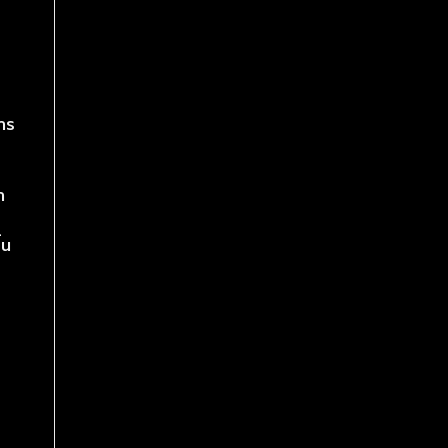
การ
า
้น