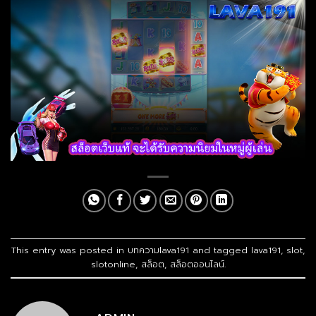
This entry was posted in
บทความlava191
and tagged
lava191
,
slot
,
slotonline
,
สล็อต
,
สล็อตออนไลน์
.