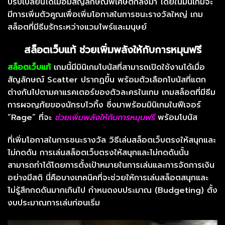
ปรับเปลี่ยนได้เมื่อมีสัญลักษณ์พิเศษตกลงมา โดยในมินิเกมจะ
มีการเพิ่มตัวคูณเพื่อเพิ่มโอกาสในการชนะรางวัลใหญ่
เกม
สล็อตที่มีธีมรักระหว่างแวมไพร์และมนุษย์
สล็อตเว็บแท้ ช่วยเพิ่มพลังให้กับการหมุนฟรี
สล็อตเว็บแท้
เกมนี้มีมินิเกมโบนัสที่สามารถเปิดใช้งานได้เมื่อ
สัญลักษณ์ Scatter ปรากฏขึ้น พร้อมตัวเลือกโบนัสที่แตก
ต่างกันไปตามคาแรคเตอร์ของตัวละครในเกม
เกมสล็อตที่มีธีม
การผจญภัยของนักรบไวกิ้ง ซึ่งมาพร้อมมินิเกมในฟีเจอร์
“Rage” ที่จะ
ช่วยเพิ่มพลังให้กับการหมุนฟรี
พร้อมโบนัส
ที่เพิ่มโอกาสในการชนะรางวัล
วิธีเล่นสล็อตเว็บตรงให้สนุกและ
ไม่กดดัน
การเล่นสล็อตเว็บตรงให้สนุกและไม่กดดันนั้น
สามารถทำได้โดยการตั้งเป้าหมายในการเล่นและการจัดการเงิน
อย่างมีสติ นี่คือบางเทคนิคที่จะช่วยให้การเล่นสล็อตสนุกและ
ไม่รู้สึกกดดันมากเกินไป
กำหนดงบประมาณ (Budgeting) ตั้ง
งบประมาณการเล่นก่อนเริ่ม