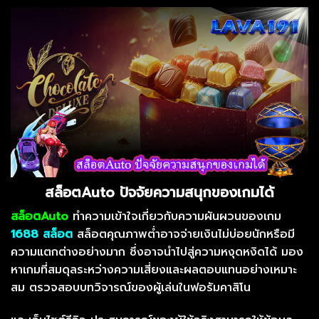
สล็อตAuto ปัจจัยความสนุกของเกมได้
สล็อตAuto
ทำความเข้าใจเกี่ยวกับความผันผวนของเกม
1688 สล็อต
สล็อตคุณภาพต่ำอาจจ่ายเงินไม่บ่อยนักหรือมี
ความแตกต่างอย่างมาก ซึ่งอาจนำไปสู่ความหงุดหงิดได้ มอง
หาเกมที่สมดุลระหว่างความเสี่ยงและผลตอบแทนอย่างเหมาะ
สม
ตรวจสอบบทวิจารณ์ของผู้เล่นในฟอรัมคาสิโน