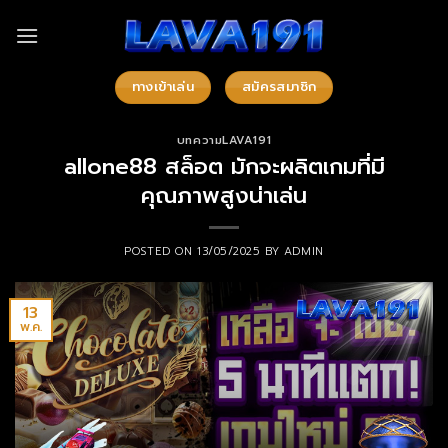
Skip
to
content
ทางเข้าเล่น
สมัครสมาชิก
บทความLAVA191
allone88 สล็อต มักจะผลิตเกมที่มี
คุณภาพสูงน่าเล่น
POSTED ON
13/05/2025
BY
ADMIN
13
พ.ค.