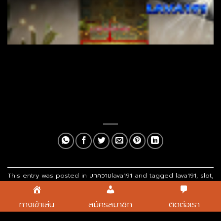
This entry was posted in
บทความlava191
and tagged
lava191
,
slot
,
slotonline
,
สล็อต
,
สล็อตออนไลน์
,
สล็อตอันดับ 1
.
ทางเข้าเล่น
สมัครสมาชิก
ติดต่อเรา