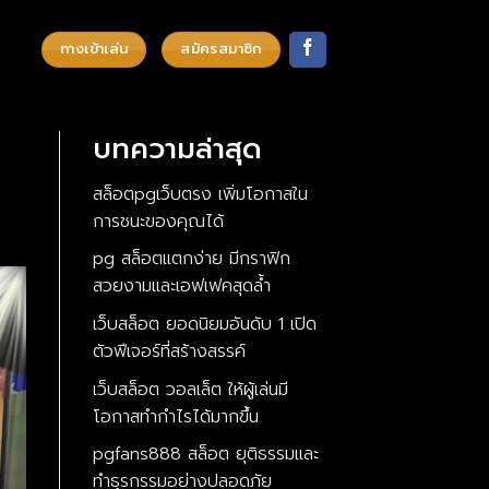
ทางเข้าเล่น
สมัครสมาชิก
บทความล่าสุด
สล็อตpgเว็บตรง เพิ่มโอกาสใน
การชนะของคุณได้
pg สล็อตแตกง่าย มีกราฟิก
สวยงามและเอฟเฟคสุดล้ำ
เว็บสล็อต ยอดนิยมอันดับ 1 เปิด
ตัวฟีเจอร์ที่สร้างสรรค์
เว็บสล็อต วอลเล็ต ให้ผู้เล่นมี
โอกาสทำกำไรได้มากขึ้น
pgfans888 สล็อต ยุติธรรมและ
ทำธุรกรรมอย่างปลอดภัย