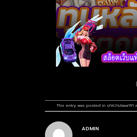
This entry was posted in
บทความlava191
a
ADMIN