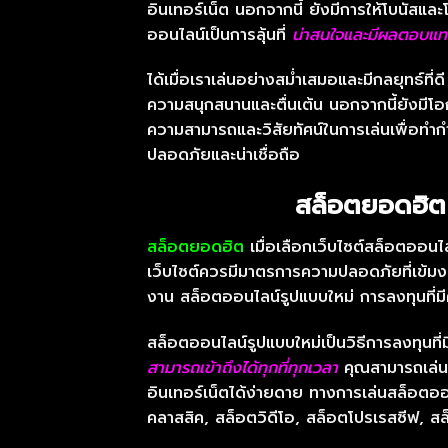
อินเทอร์เน็ต นอกจากนี้ ยังมีการให้โบนัสแล
ออนไลน์เป็นการลุ้นที่
น่าสนใจและมีผลตอบแทน
ได้เมื่อเราเล่นอย่างสม่ำเสมอและมีกลยุทธ์ที่ดี
ความสนุกสนานและตื่นเต้น นอกจากนี้ยังมีโอก
ความสามารถและวิสัยทัศน์ในการเล่นเพื่อทำกำ
ปลอดภัยและน่าเชื่อถือ
สล็อตยอดฮิต ส
สล็อตยอดฮิต
เมื่อเลือกเว็บไซต์สล็อตออนไล
เว็บไซต์ควรมีมาตรการความปลอดภัยที่เข้มงว
งาน
สล็อตออนไลน์รูปแบบใหม่ การลงทุนที่
สล็อตออนไลน์รูปแบบใหม่เป็นวิธีการลงทุนท
สามารถเข้าถึงได้ทุกที่ทุกเวลา
คุณสามารถเล่นส
อินเทอร์เน็ตได้ง่ายดาย
ทางการเล่นสล็อตออน
คลาสสิค, สล็อตวิดีโอ, สล็อตโปรเรสซีฟ, ส