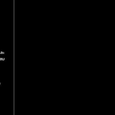
และ
ะสม
ม