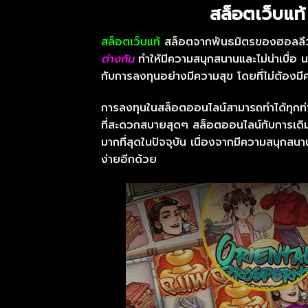
สล็อตเว็บแท้
สล็อตเว็บแท้
สล็อตจากพันธมิตรของฮอลลีวู
ต่างกัน
ทำให้มีความสนุกสนานและไม่น่าเบื่อ
น
กับการลงทุนอย่างมีความสุข โดยที่ไม่ต้องมี
การลงทุนในสล็อตออนไลน์สามารถทำได้ทุกท่า
ที่สะดวกสบายสุดๆ
สล็อตออนไลน์กับการเดิมพ
มากที่สุดในปัจจุบัน เนื่องจากมีความสนุกส
ง่ายอีกด้วย