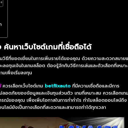
า
ค้นหาเว็บไซต์เกมที่เชื่อถือได้
นวิธีที่ยอดเยี่ยมในการเพิ่มรายได้ของคุณ ด้วยความสะดวกสบาย
จะลงทุนเงินในเกมสล็อต ต้องรู้จักกับวิธีการเล่นและตัวเลือกที่เหมา
มเพื่อเริ่มลงทุน
้
ควรเลือกเว็บไซต์เกม
betflixauto
ที่มีความเชื่อถือและมีการ
มปลอดภัยของข้อมูลและเงินทุนส่วนตัว
เกมที่เหมาะสม ควรเลือกเก
ารณ์ของคุณ เพื่อเพิ่มโอกาสในการทำกำไร
ทำไมสล็อตออนไลน์ถึง
ไลน์ยังเป็นทางเลือกที่สะดวกและสามารถทำได้ทุกเวลา