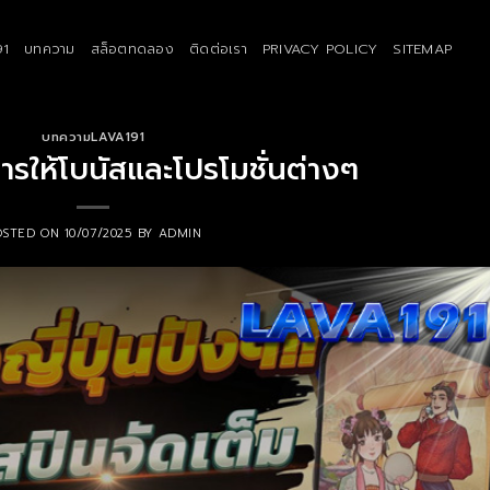
91
บทความ
สล็อตทดลอง
ติดต่อเรา
PRIVACY POLICY
SITEMAP
บทความLAVA191
ารให้โบนัสและโปรโมชั่นต่างๆ
OSTED ON
10/07/2025
BY
ADMIN