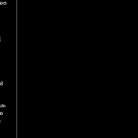
็อต
่
ช้
และ
่อ
ต