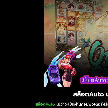
สล็อตAuto น
สล็อตAuto
ไม่ว่าจะเป็นผ่านคอมพิวเตอร์หรือโ