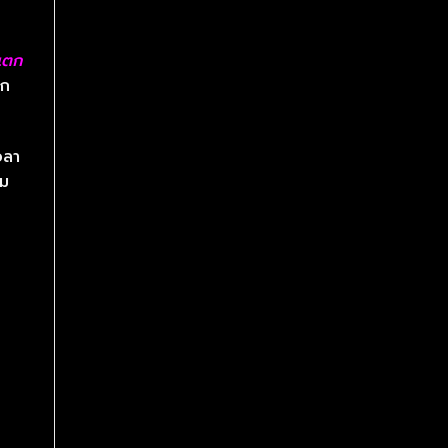
แตก
ุก
วลา
ยม