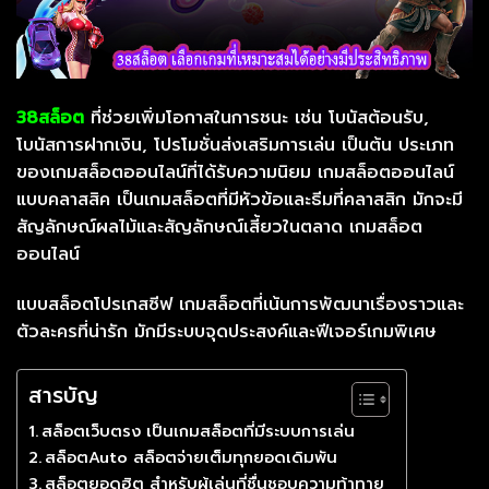
38สล็อต
ที่ช่วยเพิ่มโอกาสในการชนะ เช่น โบนัสต้อนรับ,
โบนัสการฝากเงิน, โปรโมชั่นส่งเสริมการเล่น เป็นต้น
ประเภท
ของเกมสล็อตออนไลน์ที่ได้รับความนิยม
เกมสล็อตออนไลน์
แบบคลาสสิค เป็นเกมสล็อตที่มีหัวข้อและธีมที่คลาสสิก มักจะมี
สัญลักษณ์ผลไม้และสัญลักษณ์เสี้ยวในตลาด
เกมสล็อต
ออนไลน์
แบบสล็อตโปรเกสซีฟ เกมสล็อตที่เน้นการพัฒนาเรื่องราวและ
ตัวละครที่น่ารัก มักมีระบบจุดประสงค์และฟีเจอร์เกมพิเศษ
สารบัญ
สล็อตเว็บตรง เป็นเกมสล็อตที่มีระบบการเล่น
สล็อตAuto สล็อตจ่ายเต็มทุกยอดเดิมพัน
สล็อตยอดฮิต สำหรับผู้เล่นที่ชื่นชอบความท้าทาย