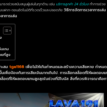
ารถช่วยสนับสนุนผู้เล่นในทุกด้าน เช่น
บริการลูกค้า 24 ชั่วโมง
ทำการช่วย
วิธีการจัดการเวลาการเล่น
ระบบฝาก-ถอนอัตโนมัติที่รวดเร็วและปลอดภัย
ลาการเล่น
มง
่นเกม
ยที่สูง
มาะสม
tga1168
เพื่อไม่ให้เกินกำหนดและสร้างความเสียหาย
กำหนด
้นเพื่อป้องกันการเสียเงินมากเกินไป.
การเลือกสล็อตที่ให้ผลตอบแ
ล็อตที่ให้ผลตอบแทนสูงสุดในช่วงที่มีโบนัส สิ่งที่ควรพิจารณาคือก