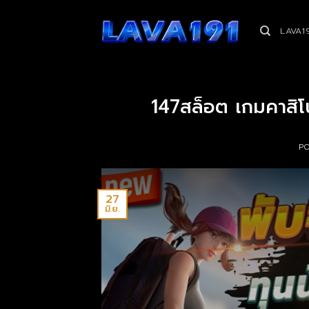
Skip
to
LAVA1
content
147สล็อต เกมคาสิโ
P
27
มิ.ย.