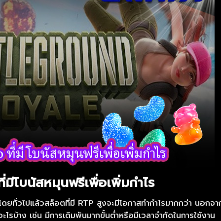
่มีโบนัสหมุนฟรีเพื่อเพิ่มกำไร
โดยทั่วไปแล้วสล็อตที่มี RTP สูงจะมีโอกาสทำกำไรมากกว่า นอกจาก
ะไรบ้าง เช่น มีการเดิมพันมากขั้นต่ำหรือมีเวลาจำกัดในการใช้งาน