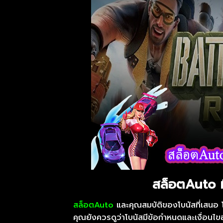
สล็อตAuto ที
สล็อตAuto
และคุณสมบัติของโบนัสที่เสนอ 
คุณยังควรดูว่าโบนัสมีข้อกำหนดและเงื่อนไขอ