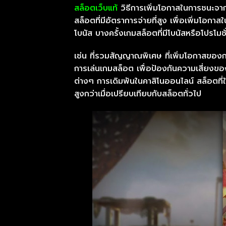
สล็อตเว็บแท้
วิธีการเพิ่มโอกาสในการชนะจ
สล็อตที่มีอัตราการจ่ายที่สูง เพื่อเพิ่มโอกา
โบนัส บางครั้งเกมสล็อตที่มีโบนัสหรือโปรโ
เช่น ที่รวมสัญญาณพิเศษ ที่เพิ่มโอกาสขอ
การเล่นเกมสล็อต เพื่อป้องกันความเสี่ยงข
ต่างๆ
การเดิมพันในคาสิโนออนไลน์ สล็อตที่
สูงกว่าเมื่อเปรียบเทียบกับสล็อตทั่วไป