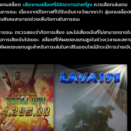
ากเกมสล็อต
เลือกเกมสล็อตที่มีอัตราการจ่ายที่สูง
ควรเลือกเล่นเกม
สในการชนะ เนื่องจากมีโอกาสที่ได้รับเงินรางวัลมากกว่า
สุ่มเกมสล็อตที
มชั่นพิเศษสามารถช่วยเพิ่มโอกาสในการชนะ
งการชนะ
ตรวจสอบจำกัดการเสี่ยง และไม่เสี่ยงเงินที่ไม่สามารถขาดใ
องการเสียเงินไปเยอะ.
สล็อตที่ให้ผลตอบแทนสูงในช่วงเวลาและสถานท
ให้ผลตอบแทนสูงสำหรับการเล่นในคาสิโนออนไลน์มักจะมีการจ่ายเงินท