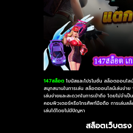
147สล็อต
โบนัสและโปรโมชั่น สล็อตออนไลน์
สนุกสนานในการเล่น
สล็อตออนไลน์เล่นง่า
เล่นง่ายและสะดวกในการเข้าถึง โดยไม่จำเป็นต
คอมพิวเตอร์หรือโทรศัพท์มือถือ
การเล่นสล็
เล่นได้โดยไม่มีปัญหา
สล็อตเว็บตรง 