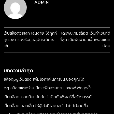
ADMIN
เว็บสล็อตวอเลท เล่นง่าย ได้ทุกที่
เดิมพันเกมสล็อต เว็บทำเงินที่ดี
ทุกเวลา รองรับทุกอุปกรณ์การ
ที่สุด เดิมพันง่าย แจ็กพอตแตก
เล่น
บ่อย
บทความล่าสุด
สล็อตpgเว็บตรง เพิ่มโอกาสในการชนะของคุณได้
pg สล็อตแตกง่าย มีกราฟิกสวยงามและเอฟเฟคสุดล้ำ
เว็บสล็อต ยอดนิยมอันดับ 1 เปิดตัวฟีเจอร์ที่สร้างสรรค์
เว็บสล็อต วอลเล็ต ให้ผู้เล่นมีโอกาสทำกำไรได้มากขึ้น