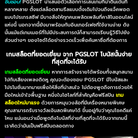
ชื่นชอบ!
PGSLOT
นำเสนอตัวเลือกการเล่นเกมที่น่าตื่นเต้นที่
หลากหลาย ตั้งแต่สล็อตสามรีลแบบดั้งเดิมไปจนถึงแจ็คพอต
แบบโปรเกรสซีฟ มีบางสิ่งให้ทุกคนเพลิดเพลินที่คาสิโนออนไลน์
แห่งนี้ นอกจากนี้ยังมาพร้อมกับอินเทอร์เฟซที่ใช้งานง่าย ดัง
นั้นแม้แต่เกมเมอร์ที่ไม่มีประสบการณ์ก็สามารถเรียนรู้วิธีไปยัง
ส่วนต่างๆ ของไซต์ได้อย่างรวดเร็วเพื่อค้นหาชื่อที่ต้องการ
เกมสล็อตที่ยอดเยี่ยม จาก PGSLOT โบนัสนั้นง่าย
ที่สุดที่จะได้รับ
เกมสล็อตที่ยอดเยี่ยม
หากการสร้างรายได้พร้อมทั้งสนุกสนาน
ไปกับเสียงเพลงติดหู คุณจะต้องชอบ
PGSLOT
มีโบนัสและ
โปรโมชั่นมากมายเพื่อให้สิ่งที่น่าสนใจ ไม่ต้องพูดถึงการช่วยให้
มือใหม่เข้าใจพื้นฐาน หนึ่งในไฮไลท์ที่สำคัญคือฟรีสปิน
เกม
สล็อตใหม่มาแรง
ด้วยการหมุนวงล้อที่มีเครื่องหมายพิเศษ
คุณสามารถรับรางวัลเงินสดพิเศษได้ ขึ้นอยู่กับว่าคุณโชคดีแค่
ไหน แน่นอนว่าเมื่อพูดถึงโบนัสที่ง่ายที่สุดที่จะได้รับจากเกมนี้
เราคิดว่ามันเป็นฟรีสปินตลอดทาง