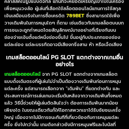
คลาสสิคในรูปแบบดิจิทัล แทนที่จะหยอดเหรียญเข้าไปในเครื่อง
เพื่อหมุนวงล้อ ผู้เล่นที่เลือกใช้สล็อตออนไลน์แทนการใช้สกุล
เงินเสมือนจริงในการซื้อเครดิต
789BET
ซึ่งสามารถใช้เพื่อ
วางเดิมพันในการหมุนใดๆ ก็ตาม เช่นเดียวกับเกมสล็อตบนบก
การชนะจะถูกกำหนดโดยสัญลักษณ์บางอย่างที่เรียงกันบน
ช่องจ่ายเงินตั้งแต่หนึ่งช่องขึ้นไป ขึ้นอยู่กับประเภทของช่อง
แต่ละช่อง แต่ละบรรทัดอาจมีเสียงกริ่งสาม ห้า หรือเจ็ดเสียง
เกมสล็อตออนไลน์ PG SLOT แตกต่างจากเกมอื่น
อย่างไร
เกมสล็อตออนไลน์
จาก
PG SLOT
แตกต่างจากเกมสล็อต
แบบดั้งเดิมตรงที่ผู้เล่นไม่จำเป็นต้องวางเดิมพันก่อนการหมุน
แต่ละครั้ง แต่สามารถเลือกจาก “เดิมพัน” ที่แตกต่างกัน และ
ประสบการณ์การเล่นเกมจะเริ่มต้นหลังจากวางเดิมพันทั้งหมด
แล้ว วิธีนี้ช่วยให้ผู้เล่นตัดสินใจว่า ต้องการเดิมพันมากน้อย
เพียงใด ในขณะเดียวกันก็ให้โอกาสพวกเขาได้รับชัยชนะครั้ง
ใหญ่
เนื่องจากไม่มีการชนะทันทีที่เกี่ยวข้องกับการหมุนแต่ละ
ครั้ง ยิ่งไปกว่านั้น เกมดังกล่าวยังมีการหมุนฟรีและโบนัสที่