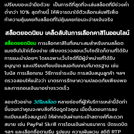
เปรียบของเจ้ามือด้วย เป็นการดีที่สุดที่จะเล่นสล็อตที่มีช่วงค่ำ
ต่ำกว่า 10% สุดท้ายนี้ ให้พิจารณาใช้ตัวเลือกเล่นฟรีเพื่อ
ทำความคุ้นเคยกับสล็อตที่ไม่คุ้นเคยก่อนจะจ่ายเงินจริง
สล็อตยอดนิยม เคล็ดลับในการเลือกคาสิโนออนไลน์
สล็อตยอดนิยม
การเลือกคาสิโนที่เหมาะสมสำหรับเกมสล็อต
แมชชีนไม่ใช่เรื่องง่าย เพียงตรวจสอบเว็บไซต์ใดก็ตามที่ได้รับ
การแนะนำบ่อยๆ โดยเฉพาะเว็บไซต์ที่มีผู้จำหน่ายที่ได้รับ
อนุญาต และเปรียบเทียบข้อเสนอกับเกณฑ์มาตรฐาน เช่น
โบนัส การเลือกเกม วิธีการชำระเงิน การสนับสนุนลูกค้า ฯลฯ
ตรวจสอบให้แน่ใจว่า มาตรการรักษาความปลอดภัยเพียงพอ
และการถอนเงินมาอย่างรวดเร็ว
ลองตัวอย่าง
วิดีโอสล็อต
หลายช่องที่ผู้ให้บริการเหล่านี้จัดทำ
ขึ้นจนกว่าคุณจะพบสิ่งที่ดึงดูดใจคุณ เมื่อขั้นตอนการลง
ทะเบียนเสร็จสมบูรณ์ ให้ฝากเงินผ่านกระเป๋าสตางค์ที่สะดวก
สบาย เช่น
PayPal Skrill
การโอนเงินผ่านธนาคาร บัตรเดบิต
ฯลฯ และเลือกชื่อตามธีม รูปแบบ ความผันผวน สถิติ
RTP