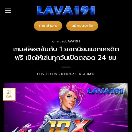
Skip
to
content
ทางเข้าเล่น
สมัครสมาชิก
บทความLAVA191
เกมสล็อตอันดับ 1 ยอดนิยมแจกเครดิต
ฟรี เปิดให้เล่นทุกวันเปิดตลอด 24 ชม.
POSTED ON
21/10/2023
BY
ADMIN
21
ต.ค.