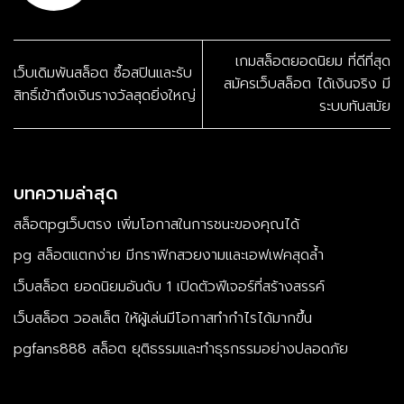
เกมสล็อตยอดนิยม ที่ดีที่สุด
เว็บเดิมพันสล็อต ซื้อสปินและรับ
สมัครเว็บสล็อต ได้เงินจริง มี
สิทธิ์เข้าถึงเงินรางวัลสุดยิ่งใหญ่
ระบบทันสมัย
บทความล่าสุด
สล็อตpgเว็บตรง เพิ่มโอกาสในการชนะของคุณได้
pg สล็อตแตกง่าย มีกราฟิกสวยงามและเอฟเฟคสุดล้ำ
เว็บสล็อต ยอดนิยมอันดับ 1 เปิดตัวฟีเจอร์ที่สร้างสรรค์
เว็บสล็อต วอลเล็ต ให้ผู้เล่นมีโอกาสทำกำไรได้มากขึ้น
pgfans888 สล็อต ยุติธรรมและทำธุรกรรมอย่างปลอดภัย