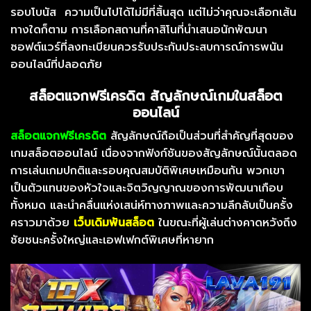
รอบโบนัส ความเป็นไปได้ไม่มีที่สิ้นสุด แต่ไม่ว่าคุณจะเลือกเส้น
ทางใดก็ตาม การเลือกสถานที่คาสิโนที่นำเสนอนักพัฒนา
ซอฟต์แวร์ที่ลงทะเบียนควรรับประกันประสบการณ์การพนัน
ออนไลน์ที่ปลอดภัย
สล็อตแจกฟรีเครดิต สัญลักษณ์เกมในสล็อต
ออนไลน์
สล็อตแจกฟรีเครดิต
สัญลักษณ์ถือเป็นส่วนที่สำคัญที่สุดของ
เกมสล็อตออนไลน์ เนื่องจากฟังก์ชันของสัญลักษณ์นั้นตลอด
การเล่นเกมปกติและรอบคุณสมบัติพิเศษเหมือนกัน พวกเขา
เป็นตัวแทนของหัวใจและจิตวิญญาณของการพัฒนาเกือบ
ทั้งหมด และนำคลื่นแห่งเสน่ห์ทางภาพและความลึกลับเป็นครั้ง
คราวมาด้วย
เว็บเดิมพันสล็อต
ในขณะที่ผู้เล่นต่างคาดหวังถึง
ชัยชนะครั้งใหญ่และเอฟเฟกต์พิเศษที่หายาก