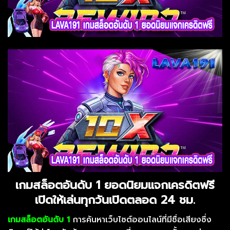
เกมสล็อตอันดับ 1 ยอดนิยมแจกเครดิตฟรี
เปิดให้เล่นทุกวันเปิดตลอด 24 ชม.
เกมสล็อตอันดับ 1
การค้นหาเว็บไซต์ออนไลน์ที่มีชื่อเสียงซึ่ง