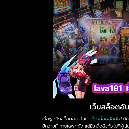
เว็บสล็อตอัน
เมื่อพูดถึงสล็อตออนไลน์
เว็บสล็อตอันดับ1
มีก
มีความท้าทายเฉพาะตัว แต่มีเคล็ดลับทั่วไปที่ผู้