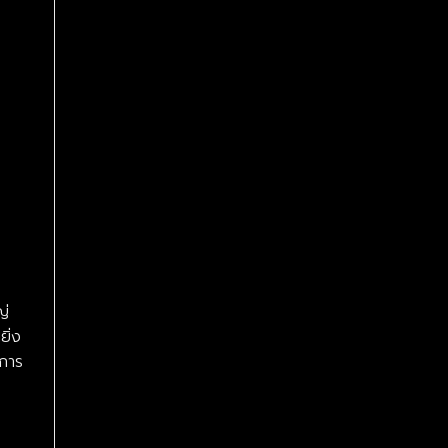
ญ่
ยิ่ง
งการ