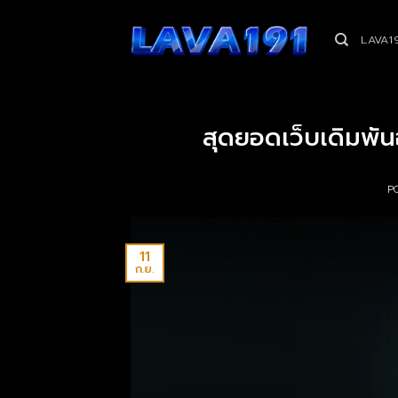
Skip
to
LAVA1
content
สุดยอดเว็บเดิมพัน
P
11
ก.ย.