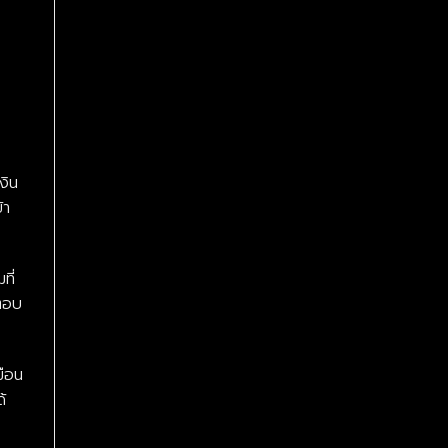
งิน
้า
ที่
้ตอบ
มือน
้