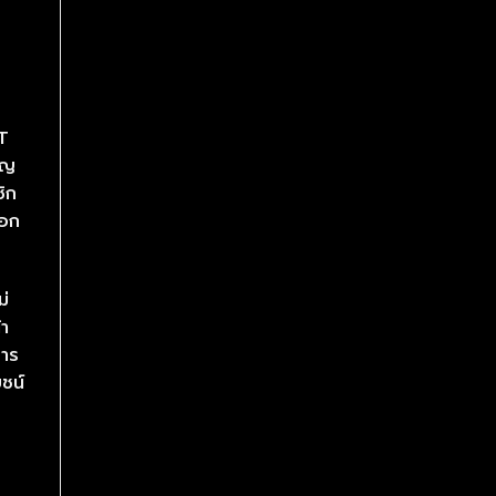
T
ัญ
ชิก
นอก
ม่
้า
การ
ยชน์