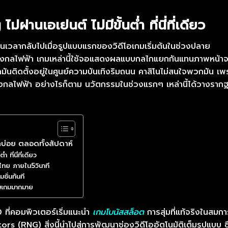
ผ่านเอเย่นต์ ไม่มีขั้นต่ำ ที่นี่ที่เดียว
เวลากลับไปเมื่อรูปแบบแรกของวิดีโอเกมเริ่มต้นในช่วงปลาย
องกลไฟฟ้า เกมเหล่านี้ใช้จอแสดงผลแบบกลไกแยกกันแทนภาพหน้า
นติดตั้งอยู่ในศูนย์ความบันเทิงริมถนน คาสิโนไม่สนใจพวกมัน เพ
ื่องกลไฟฟ้า อย่างไรก็ตาม นวัตกรรมในช่วงแรกๆ เหล่านี้ได้วางราก
บ่อย ตลอดทั้งสัปดาห์
ที่นี่ที่เดียว
นไทย ภายใน5วินาที
ชั่นทันที
วมเกมมากมาย
 ที่คอมพิวเตอร์เริ่มแนะนำ
เกมโบนัสสล็อต
การสุ่มที่แท้จริงในสมกา
ors (RNG)
สิ่งนี้นำไปสู่การพัฒนาช่องวิดีโออัตโนมัติเต็มรูปแบบ ซึ