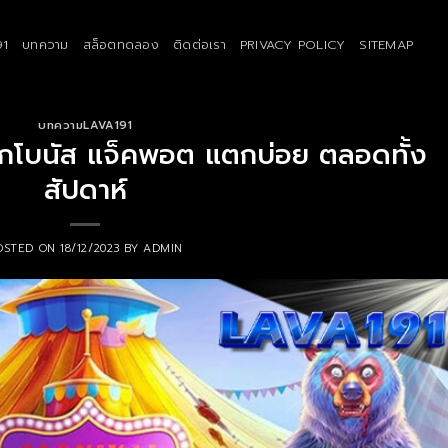
91
บทความ
สล็อตทดลอง
ติดต่อเรา
PRIVACY POLICY
SITEMAP
บทความLAVA191
กโบนัส แจ็คพอต แตกบ่อย ตลอดทั้ง
สัปดาห์
OSTED ON
18/12/2023
BY
ADMIN