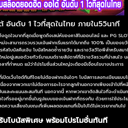
 อันดับ 1 ไวที่สุดในไทย ภายใน5วินาที
ดึงดูดใจมากที่สุดเมื่อพูดถึงเสน่ห์ของคาสิโนออนไลน์ และ
PG SLO
ใหม่จะสามารถรวบรวมเงินฝากเริ่มแรกได้มากถึง 100% เป็นของขว
 รหัสโบนัสคืนเงิน โบนัสโหลดซ้ำรายวัน และรางวัลวีไอพีสำหรับสมา
ม่อยู่เสมอด้วยทัวร์นาเมนต์รายสัปดาห์ที่มีรางวัลรวมที่น่าสนใจ 
าที่กำหนด แม้ว่าโปรโมชั่นส่วนใหญ่จะต้องมีเงื่อนไขบางประการ
ที่เปิดเว็บไซต์ทันทีโดยไม่ต้องฝากเงินใดๆ โบนัสการลงทะเบียนแบบไ
น เนื่องจากพวกเขาไม่ต้องการอะไรจากลูกค้านอกจากเพียงเข้าไปที่หน
รีสปินและคะแนนสะสมทันที นอกจากนี้ หากพวกเขาตัดสินใจที่จะดำเนิน
งใจที่รออยู่มากขึ้นในรูปแบบของเงินฝากที่ตรงกัน ด้วยการใช้ประโ
ลดความเสี่ยงในขณะที่เพิ่มผลตอบแทนที่เป็นไปได้ไม่ควรยากเกินไป
รับโบนัสพิเศษ พร้อมโปรโมชั่นทันที