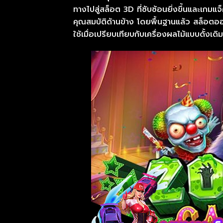
ทางไปสู่สล็อต 3
D
ที่ซับซ้อนยิ่งขึ้นและเก
คุณสมบัติด้านข้าง โดยพื้นฐานแล้ว สล็อตออน
ใช้เมื่อเปรียบเทียบกับเครื่องผลไม้แบบดั้งเด