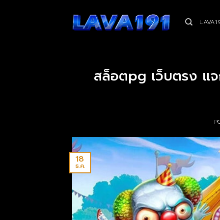
Skip
to
LAVA1
content
สล็อตpg เว็บตรง แจ
P
18
ธ.ค.