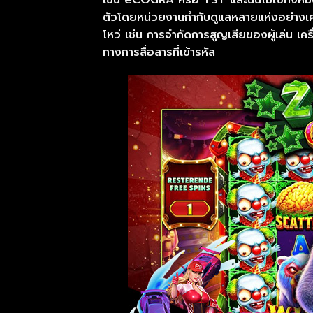
ตัวโดยหน่วยงานกำกับดูแลหลายแห่งอย่างเคร่ง
โหว่ เช่น การจำกัดการสูญเสียของผู้เล่น 
ทางการสื่อสารที่เข้ารหัส