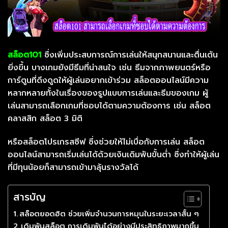
สล็อต101
ซึ่งเพิ่มประสบการณ์การเล่นให้สนุกสนานและตื่นเต้น
ยิ่งขึ้น บางเกมยังมีธีมที่น่าสนใจ เช่น ธีมจากภาพยนตร์หรือ
การ์ตูนที่ดึงดูดให้ผู้เล่นอยากเข้าร่วม
สล็อตออนไลน์มีความ
หลากหลายทั้งในเรื่องของรูปแบบการเล่นและธีมของเกม ผู้
เล่นสามารถเลือกเกมที่ชอบได้ตามความต้องการ เช่น สล็อต
คลาสสิก สล็อต 3 มิติ
หรือสล็อตโปรเกรสซีฟ ซึ่งช่วยให้ไม่เบื่อกับการเล่น
สล็อต
ออนไลน์สามารถเริ่มเล่นได้ด้วยเงินเดิมพันขั้นต่ำ ซึ่งทำให้ผู้เล่น
ที่มีทุนน้อยก็สามารถเข้ามาลุ้นรางวัลได้
สารบัญ
สล็อตยอดฮิต ช่วยเพิ่มจำนวนการหมุนในระยะเวลาสั้น ๆ
เดิมพันสล็อต การเดิมพันได้อย่างมีประสิทธิภาพมากขึ้น