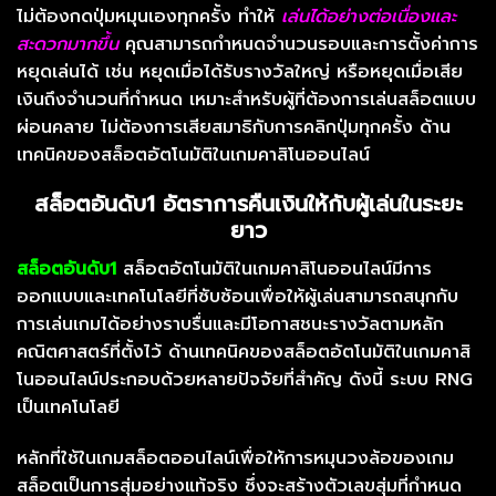
ไม่ต้องกดปุ่มหมุนเองทุกครั้ง ทำให้
เล่นได้อย่างต่อเนื่องและ
สะดวกมากขึ้น
คุณสามารถกำหนดจำนวนรอบและการตั้งค่าการ
หยุดเล่นได้ เช่น หยุดเมื่อได้รับรางวัลใหญ่ หรือหยุดเมื่อเสีย
เงินถึงจำนวนที่กำหนด
เหมาะสำหรับผู้ที่ต้องการเล่นสล็อตแบบ
ผ่อนคลาย ไม่ต้องการเสียสมาธิกับการคลิกปุ่มทุกครั้ง
ด้าน
เทคนิคของสล็อตอัตโนมัติในเกมคาสิโนออนไลน์
สล็อตอันดับ1 อัตราการคืนเงินให้กับผู้เล่นในระยะ
ยาว
สล็อตอันดับ1
สล็อตอัตโนมัติในเกมคาสิโนออนไลน์มีการ
ออกแบบและเทคโนโลยีที่ซับซ้อนเพื่อให้ผู้เล่นสามารถสนุกกับ
การเล่นเกมได้อย่างราบรื่นและมีโอกาสชนะรางวัลตามหลัก
คณิตศาสตร์ที่ตั้งไว้ ด้านเทคนิคของสล็อตอัตโนมัติในเกมคาสิ
โนออนไลน์ประกอบด้วยหลายปัจจัยที่สำคัญ ดังนี้
ระบบ RNG
เป็นเทคโนโลยี
หลักที่ใช้ในเกมสล็อตออนไลน์เพื่อให้การหมุนวงล้อของเกม
สล็อตเป็นการสุ่มอย่างแท้จริง ซึ่งจะสร้างตัวเลขสุ่มที่กำหนด