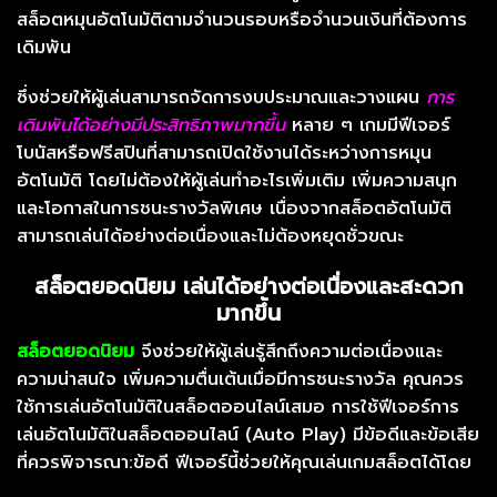
สล็อตหมุนอัตโนมัติตามจำนวนรอบหรือจำนวนเงินที่ต้องการ
เดิมพัน
ซึ่งช่วยให้ผู้เล่นสามารถจัดการงบประมาณและวางแผน
การ
เดิมพันได้อย่างมีประสิทธิภาพมากขึ้น
หลาย ๆ เกมมีฟีเจอร์
โบนัสหรือฟรีสปินที่สามารถเปิดใช้งานได้ระหว่างการหมุน
อัตโนมัติ โดยไม่ต้องให้ผู้เล่นทำอะไรเพิ่มเติม เพิ่มความสนุก
และโอกาสในการชนะรางวัลพิเศษ
เนื่องจากสล็อตอัตโนมัติ
สามารถเล่นได้อย่างต่อเนื่องและไม่ต้องหยุดชั่วขณะ
สล็อตยอดนิยม เล่นได้อย่างต่อเนื่องและสะดวก
มากขึ้น
สล็อตยอดนิยม
จึงช่วยให้ผู้เล่นรู้สึกถึงความต่อเนื่องและ
ความน่าสนใจ เพิ่มความตื่นเต้นเมื่อมีการชนะรางวัล
คุณควร
ใช้การเล่นอัตโนมัติในสล็อตออนไลน์เสมอ
การใช้ฟีเจอร์การ
เล่นอัตโนมัติในสล็อตออนไลน์ (Auto Play) มีข้อดีและข้อเสีย
ที่ควรพิจารณา:
ข้อดี
ฟีเจอร์นี้ช่วยให้คุณเล่นเกมสล็อตได้โดย