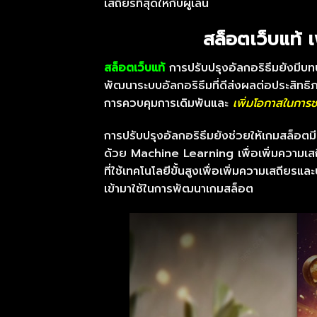
เสถียรที่สุดให้กับผู้เล่น
สล็อตเว็บแท้ เ
สล็อตเว็บแท้
การปรับปรุงอัลกอริธึมยังมีบท
พัฒนาระบบอัลกอริธึมที่ดีส่งผลต่อประสิท
การควบคุมการเดิมพันและ
เพิ่มโอกาสในการชนะ
การปรับปรุงอัลกอริธึมยังช่วยให้เกมสล็อต
ด้วย Machine Learning เพื่อเพิ่มความเ
ที่ใช้เทคโนโลยีขั้นสูงเพื่อเพิ่มความเสถีย
เข้ามาใช้ในการพัฒนาเกมสล็อ
ต