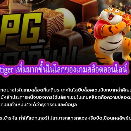
ทอย่างไรในเกมสล็อตที่เสถียร
เทคโนโลยีบล็อคเชนมีบทบาทสำคัญเพ
น์หลักประการหนึ่งของการใช้บล็อคเชนในเกมสล็อตคือความปลอด
เชนทำให้มั่นใจได้ว่าธุรกรรมและข้อมูล
รเข้ารหัส ทำให้แฮกเกอร์ไม่สามารถแทรกแซงหรือบิดเบือนผลลัพธ์