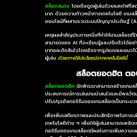
สล็อตAuto
โดยดึงดูดผู้เล่นด้วยแสงไฟที่สด
มาก ด้วยความก้าวหน้าทางเทคโนโลยี เกมสล็
ออนไลน์ที่ผสานรวมระบบปัญญาประดิษฐ์ (AI)
เหตุผลสำคัญประการหนึ่งที่ทำให้เกมสล็อตที่ใ
สามารถของ AI ที่จะเรียนรู้และปรับตัวได้อย
มากและตัดสินใจโดยอิงจากรูปแบบและแนวโน้ม
ผู้เล่น
ด้วยการใช้ประโยชน์จากเทคโนโลยีนี้
สล็อตยอดฮิต ตอบ
สล็อตยอดฮิต
นักพัฒนาสามารถสร้างเกมสล
ประสบการณ์การเล่นเกมน่าสนใจและมีพลวัตม
ปรับปรุงอัลกอริธึมของเกมสล็อตเป็นกระบวนก
เพื่อเพิ่มเสถียรภาพและประสิทธิภาพในการเ
เทคโนโลยีต่าง ๆ เพื่อให้ผู้เล่นสามารถเพล
กอริธึมของเกมสล็อตมีผลในการเพิ่มความเพลิ