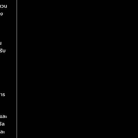
นวน
ิง
น
รับ
าร
คและ
ัล
และ