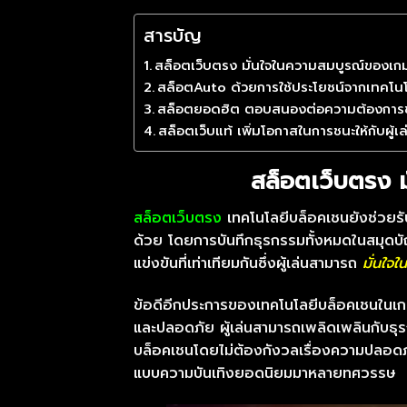
สารบัญ
สล็อตเว็บตรง มั่นใจในความสมบูรณ์ของเกม
สล็อตAuto ด้วยการใช้ประโยชน์จากเทคโนโล
สล็อตยอดฮิต ตอบสนองต่อความต้องการขอ
สล็อตเว็บแท้ เพิ่มโอกาสในการชนะให้กับผู้เล
สล็อตเว็บตรง 
สล็อตเว็บตรง
เทคโนโลยีบล็อคเชนยังช่วยร
ด้วย โดยการบันทึกธุรกรรมทั้งหมดในสมุดบัญ
แข่งขันที่เท่าเทียมกันซึ่งผู้เล่นสามารถ
มั่นใจใ
ข้อดีอีกประการของเทคโนโลยีบล็อคเชนใน
และปลอดภัย ผู้เล่นสามารถเพลิดเพลินกับธุรก
บล็อคเชนโดยไม่ต้องกังวลเรื่องความปลอดภ
แบบความบันเทิงยอดนิยมมาหลายทศวรรษ