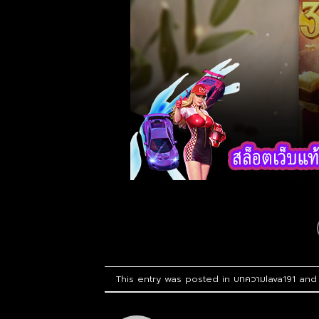
This entry was posted in
บทความlava191
and