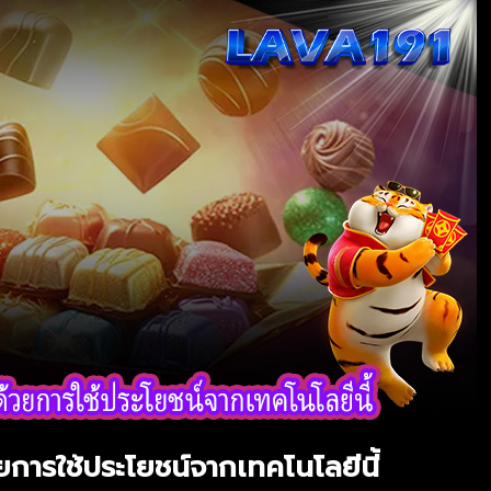
การใช้ประโยชน์จากเทคโนโลยีนี้