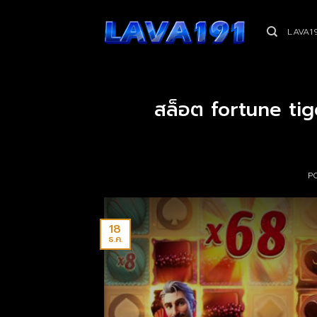
Skip
to
LAVA1
content
สล็อต fortune tig
P
18
ธ.ค.