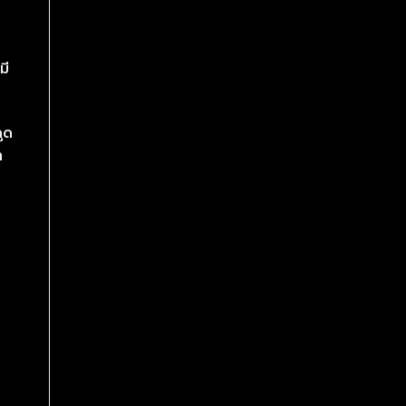
มี
ูด
า