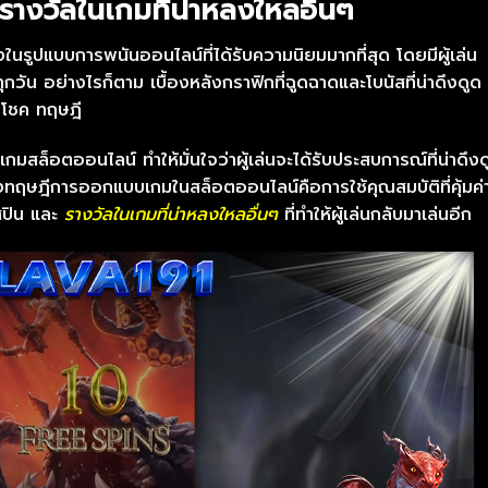
รางวัลในเกมที่น่าหลงใหลอื่นๆ
ในรูปแบบการพนันออนไลน์ที่ได้รับความนิยมมากที่สุด โดยมีผู้เล่น
กวัน อย่างไรก็ตาม เบื้องหลังกราฟิกที่ฉูดฉาดและโบนัสที่น่าดึงดูด 
กโชค ทฤษฎี
็อตออนไลน์ ทำให้มั่นใจว่าผู้เล่นจะได้รับประสบการณ์ที่น่าดึงด
ฤษฎีการออกแบบเกมในสล็อตออนไลน์คือการใช้คุณสมบัติที่คุ้มค่
สปิน และ
รางวัลในเกมที่น่าหลงใหลอื่นๆ
ที่ทำให้ผู้เล่นกลับมาเล่นอีก