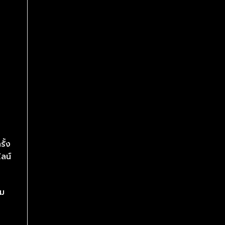
ั้ง
ลน์
าม