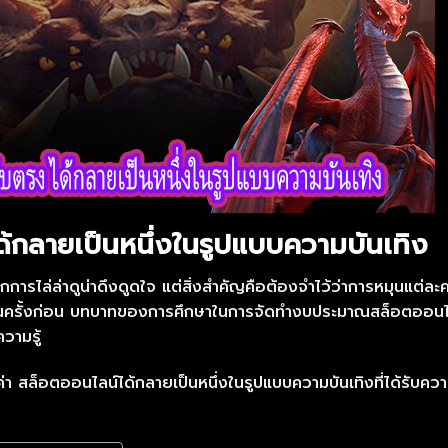
ด้กลายเป็นหนึ่งในรูปแบบความบันเทิง
การไล่ล่าดูน่าดึงดูดใจ แต่สิ่งสำคัญคือต้องจำไว้ว่าการหมุนแต่ละคร
นครั้งก่อน
บทบาทของการศึกษาในการจัดทำงบประมาณสล็อตออนไ
วามรู้
ค่า
สล็อตออนไลน์ได้กลายเป็นหนึ่งในรูปแบบความบันเทิงที่ได้รับคว