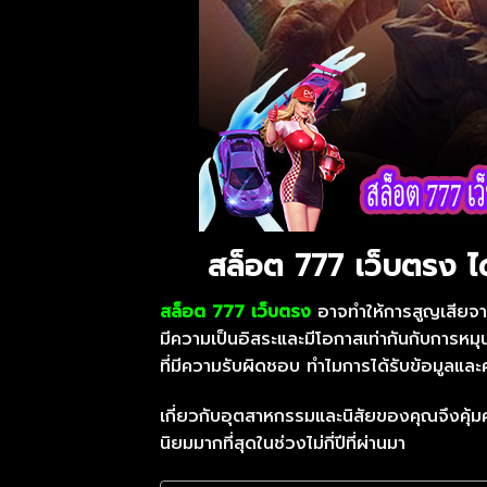
สล็อต 777 เว็บตรง ไ
สล็อต 777 เว็บตรง
อาจทำให้การสูญเสียจาก
มีความเป็นอิสระและมีโอกาสเท่ากันกับการหมุ
ที่มีความรับผิดชอบ ทำไมการได้รับข้อมูลและค
เกี่ยวกับอุตสาหกรรมและนิสัยของคุณจึงคุ้ม
นิยมมากที่สุดในช่วงไม่กี่ปีที่ผ่านมา