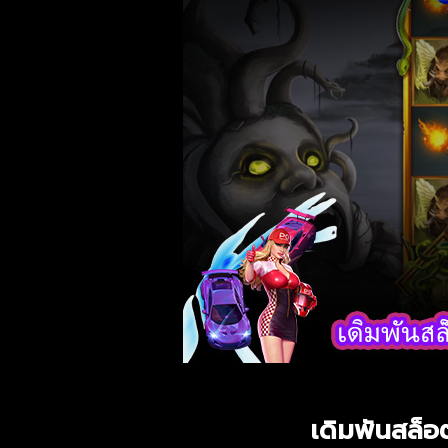
เดิมพันสล็อ