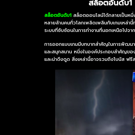
สล็อตอันดับ1 
สล็อตอันดับ1
สล็อตออนไลน์ได้กลายเป็นหนึ่ง
หลายล้านคนทั่วโลกเพลิดเพลินกับเกมเหล่านี้ทุ
ระบบที่ซับซ้อนในการทำงานที่นอกเหนือไปจา
การออกแบบเกมมีบทบาทสำคัญในการพัฒนาเกมสล
และสนุกสนาน
หนึ่งในองค์ประกอบสำคัญของท
และน่าดึงดูด สิ่งเหล่านี้อาจรวมถึงโบนัส ฟรี