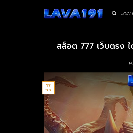
Skip
to
LAVA1
content
สล็อต 777 เว็บตรง ไ
P
17
ก.ค.