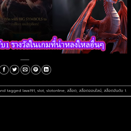
nd tagged
lava191
,
slot
,
slotonline
,
สล็อต
,
สล็อตออนไลน์
,
สล็อตอันดับ 1
.