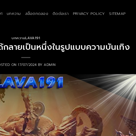
91
บทความ
สล็อตทดลอง
ติดต่อเรา
PRIVACY POLICY
SITEMAP
บทความLAVA191
ด้กลายเป็นหนึ่งในรูปแบบความบันเทิง
OSTED ON
17/07/2024
BY
ADMIN