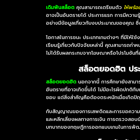
เดิมพันสล็อต
คุณสามารถเตรียมตัว
ให้พร้อ
อาจเป็นอันตรายได้
ประการแรก การมีความรู
อย่างมีข้อมูลเกี่ยวกับงบประมาณของคุณ ซึ
โอกาสในการชนะ ประเภทเกมต่างๆ ที่มีให้ใช้
เรียนรู้เกี่ยวกับปัจจัยเหล่านี้ คุณสามา
ไม่ได้รับผลกระทบจากโฆษณาหรือโปรโมชันที่อ
สล็อตยอดฮิต ประ
สล็อตยอดฮิต
นอกจากนี้ การศึกษายังสามาร
อันตรายที่อาจเกิดขึ้นได้ ไม่มีอะไรผิดปกติ
ชอบ แต่สิ่งสำคัญคือต้องตระหนักเมื่อเกิดปัญ
กับสัญญาณของการเสพติดและการขอความช่วย
และหลีกเลี่ยงผลทางการเงิน
การตรวจสอบข้อ
บทบาทของทฤษฎีการออกแบบเกมในการพัฒน