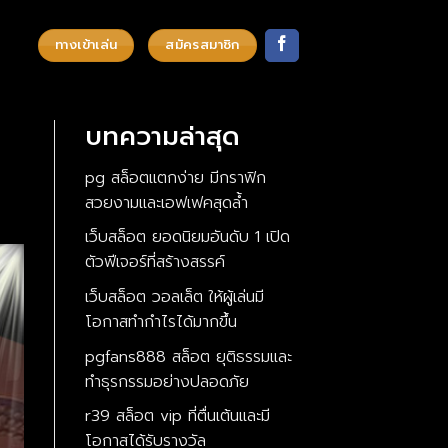
ทางเข้าเล่น
สมัครสมาชิก
บทความล่าสุด
pg สล็อตแตกง่าย มีกราฟิก
สวยงามและเอฟเฟคสุดล้ำ
เว็บสล็อต ยอดนิยมอันดับ 1 เปิด
ตัวฟีเจอร์ที่สร้างสรรค์
เว็บสล็อต วอลเล็ต ให้ผู้เล่นมี
โอกาสทำกำไรได้มากขึ้น
pgfans888 สล็อต ยุติธรรมและ
ทำธุรกรรมอย่างปลอดภัย
r39 สล็อต vip ที่ตื่นเต้นและมี
โอกาสได้รับรางวัล