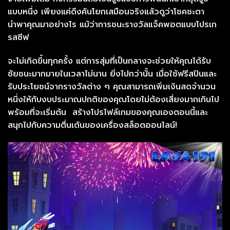
แบบหนึ่ง เพียงแค่ดึงคันโยกเสมือนจริงแล้วดูว่าโชคชะตา
นำพาคุณมาอย่างไร แม้ว่าการชนะรางวัลแจ็คพอตแบบโปรเก
รสซีฟ
จะไม่เกิดขึ้นทุกครั้ง แต่การสุ่มที่เป็นกลางจะช่วยให้คุณได้รับ
ชัยชนะมากมายในเวลาไม่นาน ยิ่งไปกว่านั้น เมื่อใช้ฟรีสปินและ
รับประโยชน์จากรางวัลต่าง ๆ คุณสามารถเพิ่มเงินสดจำนวน
หนึ่งให้กับงบประมาณปกติของคุณโดยไม่ต้องเสี่ยงมากเกินไป
พร้อมที่จะเริ่มต้น
สร้างโปรไฟล์เกมของคุณเองตอนนี้และ
สนุกไปกับความตื่นเต้นของเครื่องสล็อตออนไลน์!