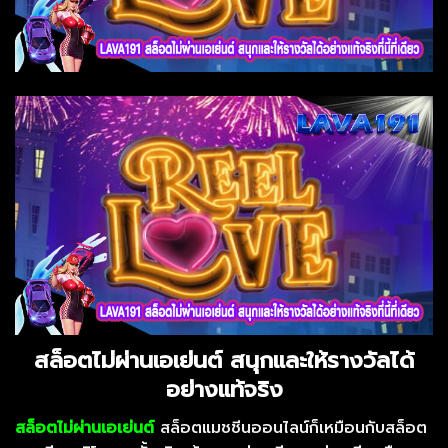
สล็อตไม่ผ่านเอเย่นต์ สนุกและให้รางวัลได้
อย่างแท้จริง
สล็อตไม่ผ่านเอเย่นต์
สล็อตแมชชีนออนไลน์ก็เหมือนกับสล็อต