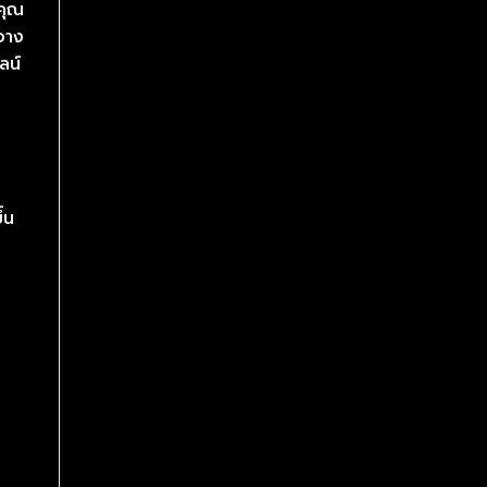
่คุณ
รวาง
ลน์
้น