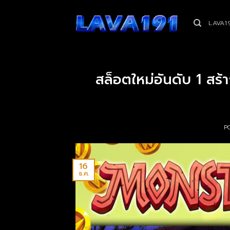
Skip
to
LAVA1
content
สล็อตใหม่อันดับ 1 สร้
P
16
ธ.ค.