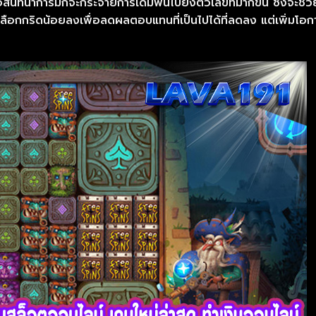
อสันทนาการมักจะกระจายการเดิมพันไปยังตัวเลขที่มากขึ้น ซึ่งจะช่ว
เลือกกริดน้อยลงเพื่อลดผลตอบแทนที่เป็นไปได้ที่ลดลง แต่เพิ่มโอก