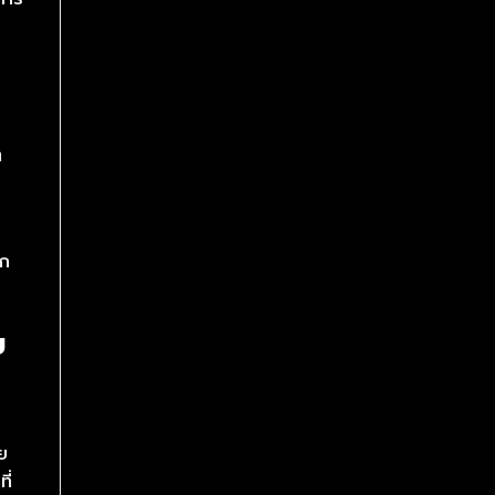
ต
ุก
บ
ย
ี่