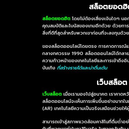
สล็อตยอดฮิต 
สล็อตยอดฮิต
โดยไม่ต้องเสี่ยงเงินใดๆ นอกจ
คุณสมบัติและโบนัสของเกมอีกด้วย ด้วยกา
สิ่งที่ดีที่สุดสำหรับพวกเขาก่อนที่จะลงทุนด้ว
ของสล็อตออนไลน์โดยตรง การคาดการณ์แ
กลางทศวรรษ 1990 สล็อตออนไลน์ได้กลายเป็
ความก้าวหน้าของเทคโนโลยีและการเข้าถึงอินเ
บันเทิง
ที่สร้างรายได้และน่าตื่นเต้น
เว็บสล็อต 
เว็บสล็อต
เมื่อเรามองไปสู่อนาคต เราคาด
สล็อตออนไลน์จะเห็นการเพิ่มขึ้นอย่างมากใน
(AR) เทคโนโลยีความเป็นจริงเสมือนช่วยให้ผู้
สามารถเข้าสู่สภาพแวดล้อมคาสิโนที่ดื่มด่ำอ