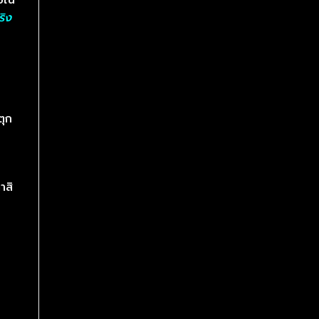
บใน
ริง
ตุก
าสิ