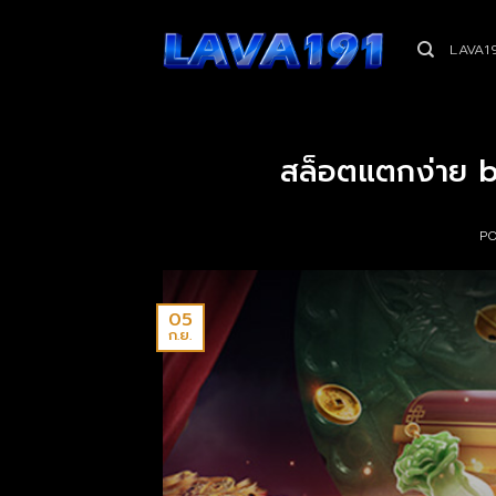
Skip
to
LAVA1
content
สล็อตแตกง่าย ba
P
05
ก.ย.