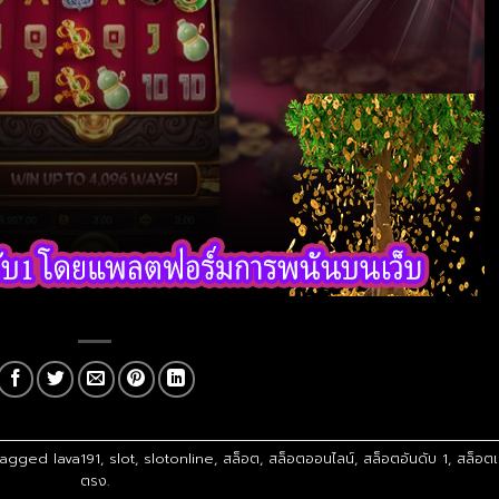
tagged
lava191
,
slot
,
slotonline
,
สล็อต
,
สล็อตออนไลน์
,
สล็อตอันดับ 1
,
สล็อตเ
ตรง
.