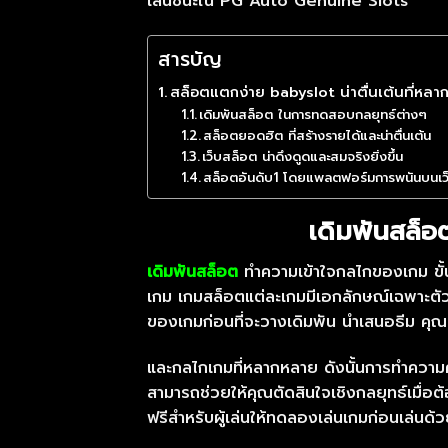
เล่นชนะใน PG Auto Genuine Slots
สารบัญ
สล็อตแตกง่าย babyslot น่าตื่นเต้นที่หล
เดิมพันสล็อต ในการทดสอบกลยุทธ์ต่างๆ
สล็อตยอดฮิต ที่สร้างรายได้และน่าตื่นเต้น
เว็บสล็อต น่าดึงดูดและสมจริงยิ่งขึ้น
สล็อตอันดับ1 โดยแพลตฟอร์มการพนันบนเว
เดิมพันสล็
เดิมพันสล็อต
ทำความเข้าใจกลไกของเกม
ข
เกม เกมสล็อตแต่ละเกมมีเอกลักษณ์เฉพาะตัว
ของเกมก่อนที่จะวางเดิมพัน นำเสนอธีม คุณ
และกลไกเกมที่หลากหลาย ดังนั้นการทำความ
สามารถช่วยให้คุณตัดสินใจเชิงกลยุทธ์เมื่
ฟรีสำหรับผู้เล่นให้ทดลองเล่นเกมก่อนเล่นด้วยเ