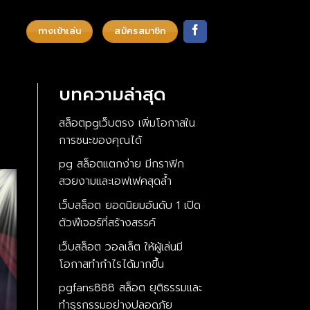
ทางเข้าเล่น
สมัครสมาชิก
บทความล่าสุด
สล็อตpgเว็บตรง เพิ่มโอกาสใน
การชนะของคุณได้
pg สล็อตแตกง่าย มีกราฟิก
สวยงามและเอฟเฟคสุดล้ำ
เว็บสล็อต ยอดนิยมอันดับ 1 เปิด
ตัวฟีเจอร์ที่สร้างสรรค์
เว็บสล็อต วอลเล็ต ให้ผู้เล่นมี
โอกาสทำกำไรได้มากขึ้น
pgfans888 สล็อต ยุติธรรมและ
ทำธุรกรรมอย่างปลอดภัย