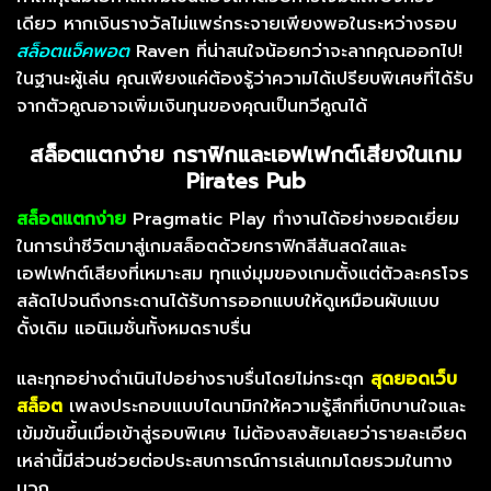
เดียว หากเงินรางวัลไม่แพร่กระจายเพียงพอในระหว่างรอบ
สล็อตแจ็คพอต
Raven
ที่น่าสนใจน้อยกว่าจะลากคุณออกไป!
ในฐานะผู้เล่น คุณเพียงแค่ต้องรู้ว่าความได้เปรียบพิเศษที่ได้รับ
จากตัวคูณอาจเพิ่มเงินทุนของคุณเป็นทวีคูณได้
สล็อตแตกง่าย กราฟิกและเอฟเฟกต์เสียงในเกม
Pirates Pub
สล็อตแตกง่าย
Pragmatic Play
ทำงานได้อย่างยอดเยี่ยม
ในการนำชีวิตมาสู่เกมสล็อตด้วยกราฟิกสีสันสดใสและ
เอฟเฟกต์เสียงที่เหมาะสม ทุกแง่มุมของเกมตั้งแต่ตัวละครโจร
สลัดไปจนถึงกระดานได้รับการออกแบบให้ดูเหมือนผับแบบ
ดั้งเดิม แอนิเมชั่นทั้งหมดราบรื่น
และทุกอย่างดำเนินไปอย่างราบรื่นโดยไม่กระตุก
สุดยอดเว็บ
สล็อต
เพลงประกอบแบบไดนามิกให้ความรู้สึกที่เบิกบานใจและ
เข้มข้นขึ้นเมื่อเข้าสู่รอบพิเศษ ไม่ต้องสงสัยเลยว่ารายละเอียด
เหล่านี้มีส่วนช่วยต่อประสบการณ์การเล่นเกมโดยรวมในทาง
บวก