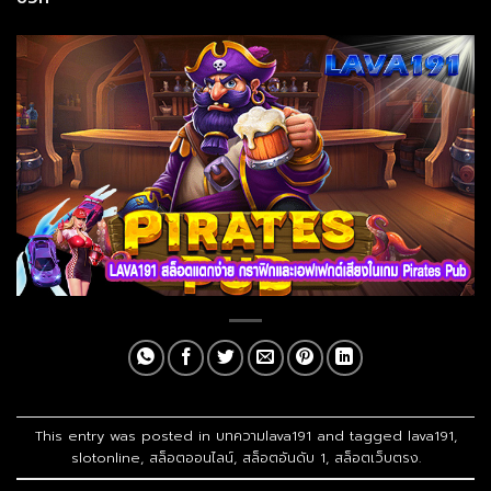
This entry was posted in
บทความlava191
and tagged
lava191
,
slotonline
,
สล็อตออนไลน์
,
สล็อตอันดับ 1
,
สล็อตเว็บตรง
.