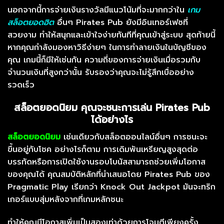
นอกจากนี้การจ่ายเงินรางวัลมีแนวโน้มที่จะมากกว่าใน
เกม
สล็อตยอดฮิต
อื่นๆ
Pirates Pub
ยังมีอินเทอร์เฟซที่
สวยงาม ทำให้สนุกและเข้าใจง่ายทันทีที่คุณเข้าสู่ระบบ สุดท้ายนี้
หากคุณกำลังมองหาวิธีง่ายๆ ในการทำลายเงินในบัญชีของ
คุณ เกมนี้ก็มีให้เช่นกัน ความถี่ของการจ่ายเงินเมื่อรวมกับ
จำนวนเงินที่สูงกว่านั้น รับรองว่าคุณจะไม่รู้สึกเบื่ออย่าง
รวดเร็ว
สล็อตยอดนิยม คุณจะชนะการเล่น Pirates Pub
ได้อย่างไร
สล็อตยอดนิยม
เช่นเดียวกับสล็อตออนไลน์อื่นๆ การชนะจะ
ขึ้นอยู่กับโชค อย่างไรก็ตาม การเดิมพันเหรียญสูงสุดต่อ
บรรทัดหรือการเปิดใช้งานรอบโบนัสสามารถช่วยเพิ่มโอกาส
ของคุณได้ คุณสมบัติหลักที่นำเสนอโดย
Pirates Pub
ของ
Pragmatic Play
เรียกว่า
Knock Out Jackpot
มันจะทริก
เกอร์แบบสุ่มหลังจากที่เกมหลักชนะ
ทำให้คุณมีโอกาสเพิ่มเป็นสองเท่าด้วยการโจมตีเพียงครั้ง