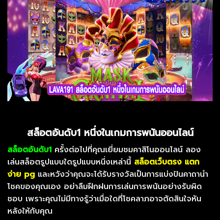
สล็อตอันดับ1 หนึ่งในเกมการพนันออนไลน์
สล็อตอันดับ1
ครั้งต่อไปที่คุณเยี่ยมชมคาสิโนออนไลน์ ลอง
เล่นสล็อตรูปแบบใดรูปแบบหนึ่งเหล่านี้
สล็อตเว็บตรง แตก
ง่าย pg
และหวังว่าคุณจะได้รับรางวัลเป็นการแบ่งปันคาถานำ
โชคของคุณเอง อย่าลืมฝึกฝนการเล่นการพนันอย่างรับผิด
ชอบ เพราะคุณไม่มีทางรู้ว่าเมื่อใดที่โชคลาภอาจตัดสินใจหัน
หลังให้กับคุณ