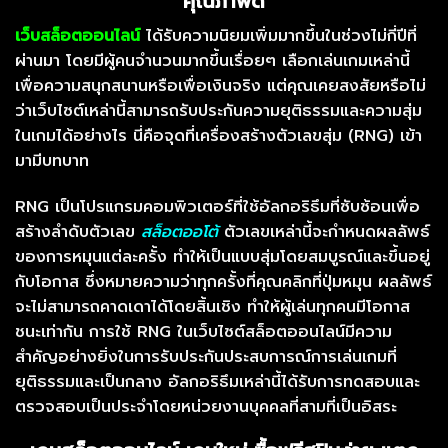
คุณภาพดี
เว็บสล็อตออนไลน์
ได้รับความนิยมเพิ่มมากขึ้นในช่วงไม่กี่ปีที่
ผ่านมา โดยมีผู้คนจำนวนมากขึ้นเรื่อยๆ เลือกเล่นเกมเหล่านี้
เพื่อความสนุกสนานหรือเพื่อเงินจริง แต่คุณเคยสงสัยหรือไม่
ว่าเว็บไซต์เหล่านี้สามารถรับประกันความยุติธรรมและความสุ่ม
ในเกมได้อย่างไร นี่คือจุดที่เครื่องสร้างตัวเลขสุ่ม (RNG) เข้า
มามีบทบาท
RNG เป็นโปรแกรมคอมพิวเตอร์ที่ใช้อัลกอริธึมที่ซับซ้อนเพื่อ
สร้างลำดับตัวเลข
สล็อตออโต้
ตัวเลขเหล่านี้จะกำหนดผลลัพธ์
ของการหมุนแต่ละครั้ง ทำให้เป็นแบบสุ่มโดยสมบูรณ์และขึ้นอยู่
กับโอกาส ซึ่งหมายความว่าทุกครั้งที่คุณคลิกที่ปุ่มหมุน ผลลัพธ์
จะไม่สามารถคาดเดาได้โดยสิ้นเชิง ทำให้ผู้เล่นทุกคนมีโอกาส
ชนะเท่ากัน
การใช้ RNG ในเว็บไซต์สล็อตออนไลน์มีความ
สำคัญอย่างยิ่งในการรับประกันประสบการณ์การเล่นเกมที่
ยุติธรรมและเป็นกลาง อัลกอริธึมเหล่านี้ได้รับการทดสอบและ
ตรวจสอบเป็นประจำโดยหน่วยงานบุคคลที่สามที่เป็นอิสระ