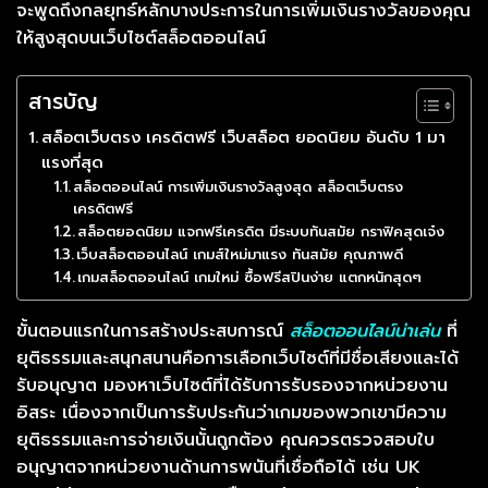
จะพูดถึงกลยุทธ์หลักบางประการในการเพิ่มเงินรางวัลของคุณ
ให้สูงสุดบนเว็บไซต์สล็อตออนไลน์
สารบัญ
สล็อตเว็บตรง เครดิตฟรี เว็บสล็อต ยอดนิยม อันดับ 1 มา
แรงที่สุด
สล็อตออนไลน์ การเพิ่มเงินรางวัลสูงสุด สล็อตเว็บตรง
เครดิตฟรี
สล็อตยอดนิยม แจกฟรีเครดิต มีระบบทันสมัย กราฟิคสุดเจ๋ง
เว็บสล็อตออนไลน์ เกมส์ใหม่มาแรง ทันสมัย คุณภาพดี
เกมสล็อตออนไลน์ เกมใหม่ ซื้อฟรีสปินง่าย แตกหนักสุดๆ
ขั้นตอนแรกในการสร้างประสบการณ์
สล็อตออนไลน์น่าเล่น
ที่
ยุติธรรมและสนุกสนานคือการเลือกเว็บไซต์ที่มีชื่อเสียงและได้
รับอนุญาต มองหาเว็บไซต์ที่ได้รับการรับรองจากหน่วยงาน
อิสระ เนื่องจากเป็นการรับประกันว่าเกมของพวกเขามีความ
ยุติธรรมและการจ่ายเงินนั้นถูกต้อง คุณควรตรวจสอบใบ
อนุญาตจากหน่วยงานด้านการพนันที่เชื่อถือได้ เช่น UK