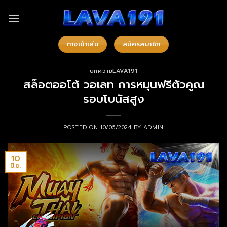
Skip
to
content
ทางเข้าเล่น
สมัครสมาชิก
บทความLAVA191
สล็อตออโต้ วอเลท การหมุนฟรีตัวคูณ
รอบโบนัสสูง
POSTED ON
10/06/2024
BY
ADMIN
10
มิ.ย.