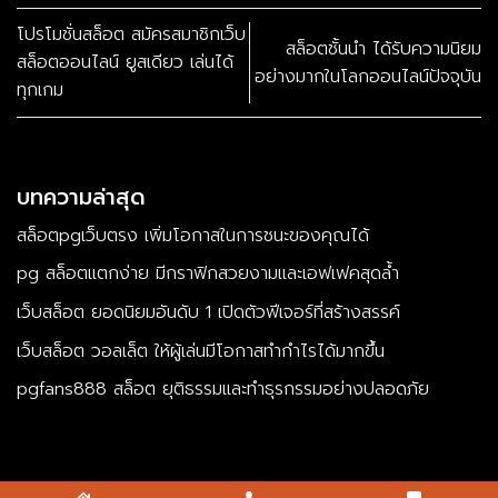
โปรโมชั่นสล็อต สมัครสมาชิกเว็บ
สล็อตชั้นนำ ได้รับความนิยม
สล็อตออนไลน์ ยูสเดียว เล่นได้
อย่างมากในโลกออนไลน์ปัจจุบัน
ทุกเกม
บทความล่าสุด
สล็อตpgเว็บตรง เพิ่มโอกาสในการชนะของคุณได้
pg สล็อตแตกง่าย มีกราฟิกสวยงามและเอฟเฟคสุดล้ำ
เว็บสล็อต ยอดนิยมอันดับ 1 เปิดตัวฟีเจอร์ที่สร้างสรรค์
เว็บสล็อต วอลเล็ต ให้ผู้เล่นมีโอกาสทำกำไรได้มากขึ้น
pgfans888 สล็อต ยุติธรรมและทำธุรกรรมอย่างปลอดภัย