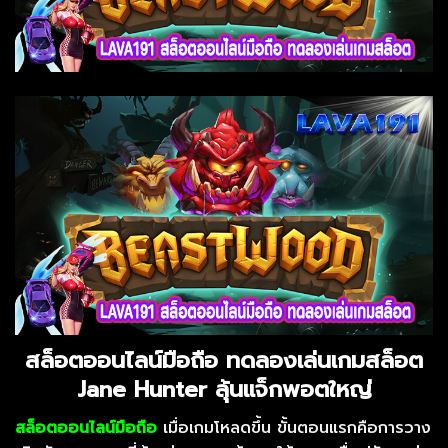
สล็อตออนไลน์มือถือ ทดลองเล่นเกมสล็อต
Jane Hunter ลุ้นแจ็กพอตใหญ่
สล็อตออนไลน์มือถือ
เมื่อเกมโหลดขึ้น ขั้นตอนแรกคือการวาง