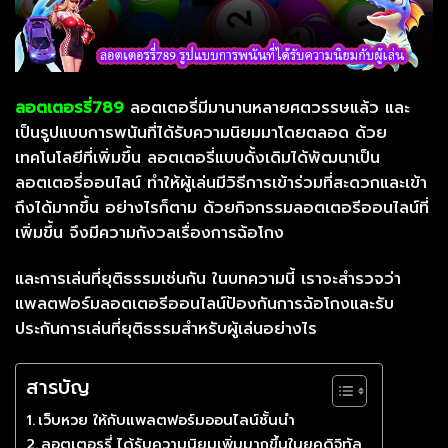
ลอตเตอรรี่789
ลอตเตอรี่มีมานานหลายศตวรรษแล้ว และ
เป็นรูปแบบการพนันที่ได้รับความนิยมมาโดยตลอด ด้วย
เทคโนโลยีที่เพิ่มขึ้น ลอตเตอรี่แบบดั้งเดิมได้พัฒนาเป็น
ลอตเตอรี่ออนไลน์ ทำให้ผู้เล่นมีวิธีการเข้าร่วมที่สะดวกและเข้า
ถึงได้มากขึ้น อย่างไรก็ตาม ด้วยกิจกรรมลอตเตอรีออนไลน์ที่
เพิ่มขึ้น จึงมีความกังวลเรื่องการฉ้อโกง
และการเล่นที่ยุติธรรมเช่นกัน ในบทความนี้ เราจะสำรวจว่า
แพลตฟอร์มลอตเตอรีออนไลน์ป้องกันการฉ้อโกงและรับ
ประกันการเล่นที่ยุติธรรมสำหรับผู้เล่นอย่างไร
สารบัญ
เว็บหวย ให้กับแพลตฟอร์มออนไลน์ชั้นนำ
ลอตเตอรรี่ ได้รับความนิยมเพิ่มมากขึ้นในยุคดิจิทัล