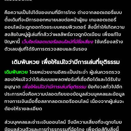
คือความเป็นไปได้ของเกมที่มีการโกง ต่างจากลอตเตอรี่แบบ
ดั้งเดิมที่จะมีการออกหมายเลขต่อหน้าผู้ชม เกมลอตเตอรี่
ออนไลน์จะถูกออกโดยระบบคอมพิวเตอร์ สิ่งนี้ทำให้เกิดความ
สงสัยในหมู่ผู้เล่นที่กลัวว่าผลลัพธ์อาจถูกบิดเบือน เพื่อแก้ไข
ปัญหานี้
เว็บไซต์ลอตเตอรีออนไลน์ที่มีชื่อเสียง
ใช้เครื่องสร้าง
ตัวเลขสุ่มที่ได้รับการตรวจสอบและรับรอง
เดิมพันหวย เพื่อให้แน่ใจว่ามีการเล่นที่ยุติธรรม
เดิมพันหวย
โดยหน่วยงานอิสระเป็นประจำ ผู้เล่นควรตรวจ
สอบให้แน่ใจว่าได้เล่นบนแพลตฟอร์มที่เชื่อถือได้และได้รับใบ
อนุญาต
เพื่อให้แน่ใจว่ามีการเล่นที่ยุติธรรม
ข้อกังวลทั่วไปอีก
ประการหนึ่งคือความปลอดภัยของข้อมูลส่วนบุคคลและข้อมูล
ทางการเงินเมื่อซื้อสลากลอตเตอรีออนไลน์ เนื่องจากผู้เล่นจะ
ต้องให้รายละเอียด
ส่วนบุคคลและชำระเงินออนไลน์ จึงมีความเสี่ยงที่จะถูกขโมย
ข้อมูลส่วนตัวและการทำธุรกรรมที่ฉ้อโกง เพื่อต่อสู้กับสิ่งนี้