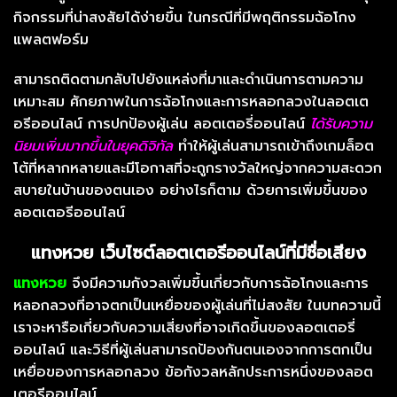
กิจกรรมที่น่าสงสัยได้ง่ายขึ้น ในกรณีที่มีพฤติกรรมฉ้อโกง
แพลตฟอร์ม
สามารถติดตามกลับไปยังแหล่งที่มาและดำเนินการตามความ
เหมาะสม
ศักยภาพในการฉ้อโกงและการหลอกลวงในลอตเต
อรีออนไลน์ การปกป้องผู้เล่น
ลอตเตอรี่ออนไลน์
ได้รับความ
นิยมเพิ่มมากขึ้นในยุคดิจิทัล
ทำให้ผู้เล่นสามารถเข้าถึงเกมล็อต
โต้ที่หลากหลายและมีโอกาสที่จะถูกรางวัลใหญ่จากความสะดวก
สบายในบ้านของตนเอง อย่างไรก็ตาม ด้วยการเพิ่มขึ้นของ
ลอตเตอรีออนไลน์
แทงหวย เว็บไซต์ลอตเตอรีออนไลน์ที่มีชื่อเสียง
แทงหวย
จึงมีความกังวลเพิ่มขึ้นเกี่ยวกับการฉ้อโกงและการ
หลอกลวงที่อาจตกเป็นเหยื่อของผู้เล่นที่ไม่สงสัย ในบทความนี้
เราจะหารือเกี่ยวกับความเสี่ยงที่อาจเกิดขึ้นของลอตเตอรี่
ออนไลน์ และวิธีที่ผู้เล่นสามารถป้องกันตนเองจากการตกเป็น
เหยื่อของการหลอกลวง
ข้อกังวลหลักประการหนึ่งของลอต
เตอรีออนไลน์