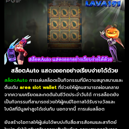
สล็อตAuto แสดงออกอย่างเรียบง่ายได้ด้วย
สล็อตAuto
การเล่นสล็อตเป็นกิจกรรมที่มีความสนุกสนานและ
ตื่นเต้น
area slot wallet
ที่ช่วยให้ผู้คนสามารถผ่อนคลาย
จากความเครียดและกดดันในชีวิตประจำวันได้ การสล็อตยัง
เป็นกิจกรรมที่สามารถช่วยให้ผู้คนมีโอกาสได้รับรางวัลและ
โบนัสที่มีมูลค่าสูงได้เช่นกัน นอกจากนี้ การเล่นสล็อต
ยังสร้างโอกาสให้ผู้เล่นได้พบปะกับสื่อสารสังคมและสาทิตย์